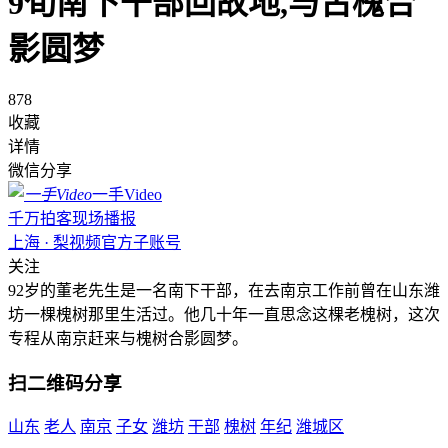
9旬南下干部回故地,与古槐合
影圆梦
878
收藏
详情
微信分享
一手Video
千万拍客现场播报
上海 · 梨视频官方子账号
关注
92岁的董老先生是一名南下干部，在去南京工作前曾在山东潍
坊一棵槐树那里生活过。他几十年一直思念这棵老槐树，这次
专程从南京赶来与槐树合影圆梦。
扫二维码分享
山东
老人
南京
子女
潍坊
干部
槐树
年纪
潍城区