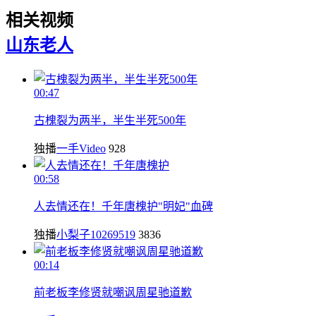
相关视频
山东
老人
00:47
古槐裂为两半，半生半死500年
独播
一手Video
928
00:58
人去情还在！千年唐槐护"明妃"血碑
独播
小梨子10269519
3836
00:14
前老板李修贤就嘲讽周星驰道歉