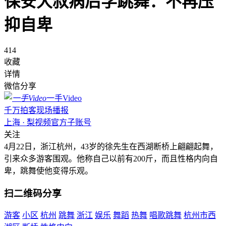
保安大叔病后学跳舞：不再压
抑自卑
414
收藏
详情
微信分享
一手Video
千万拍客现场播报
上海 · 梨视频官方子账号
关注
4月22日，浙江杭州，43岁的徐先生在西湖断桥上翩翩起舞，
引来众多游客围观。他称自己以前有200斤，而且性格内向自
卑，跳舞使他变得乐观。
扫二维码分享
游客
小区
杭州
跳舞
浙江
娱乐
舞蹈
热舞
唱歌跳舞
杭州市西