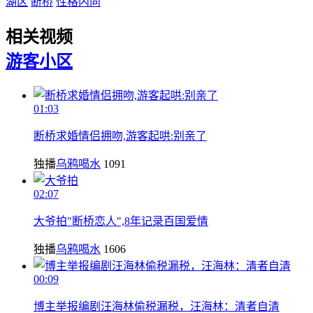
湖区
断桥
性格内向
相关视频
游客
小区
01:03
断桥求婚情侣拥吻,游客起哄:别亲了
独播
乌鸦喝水
1091
02:07
大爷拍"断桥恋人",8年记录百国爱情
独播
乌鸦喝水
1606
00:09
博主举报编剧汪海林偷税漏税，汪海林：清者自清