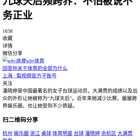
九球天后频跨界：不怕被说不
务正业
1658
收藏
详情
微信分享
why体育
回答你关于体育的全部为什么
上海 · 梨视频官方子账号
关注
潘晓婷是中国最著名的女子台球运动员，大满贯的成绩以及出
众的外形让她被称为“九球天后”。近年来她减少比赛，屡屡跨
界娱乐圈，也让她受到不少质疑。
扫二维码分享
杭州
娱乐圈
浙江
桌球
体育明星
台球
潘晓婷
余杭区
大满贯