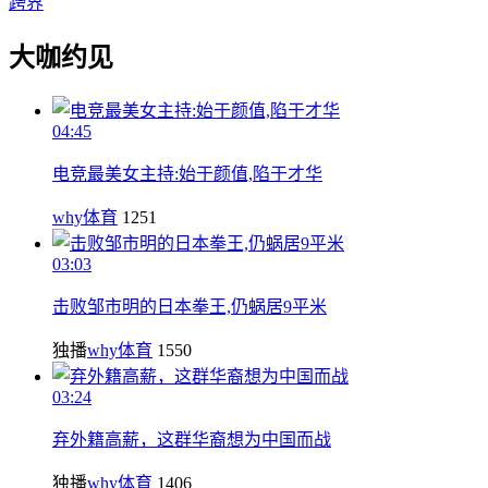
跨界
大咖约见
04:45
电竞最美女主持:始于颜值,陷于才华
why体育
1251
03:03
击败邹市明的日本拳王,仍蜗居9平米
独播
why体育
1550
03:24
弃外籍高薪，这群华裔想为中国而战
独播
why体育
1406