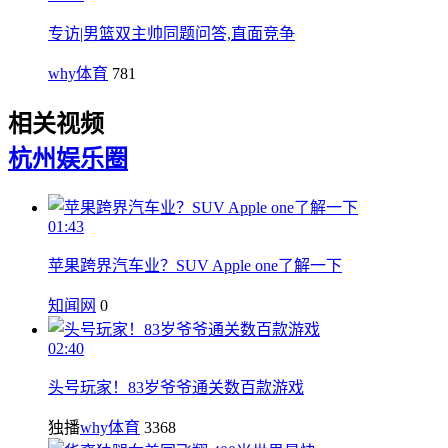
专访|男篮双主帅同题问答,直面竞争
why体育
781
相关视频
杭州
娱乐圈
01:43
苹果跨界汽车业？SUV Apple one了解一下
知闻网
0
02:40
头号玩家！83岁爷爷通关数百款游戏
独播
why体育
3368