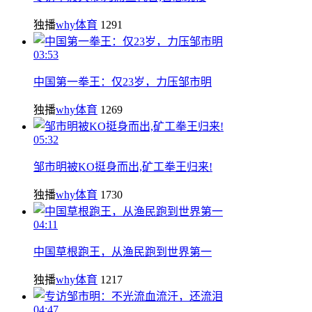
独播
why体育
1291
03:53
中国第一拳王：仅23岁，力压邹市明
独播
why体育
1269
05:32
邹市明被KO挺身而出,矿工拳王归来!
独播
why体育
1730
04:11
中国草根跑王，从渔民跑到世界第一
独播
why体育
1217
04:47