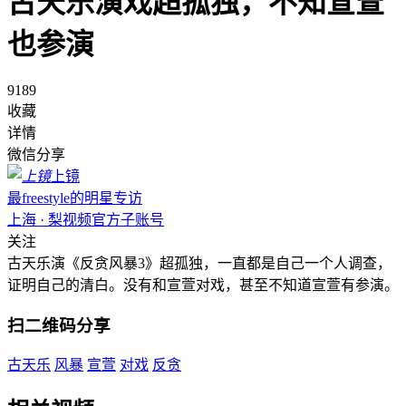
古天乐演戏超孤独，不知宣萱
也参演
9189
收藏
详情
微信分享
上镜
最freestyle的明星专访
上海 · 梨视频官方子账号
关注
古天乐演《反贪风暴3》超孤独，一直都是自己一个人调查，
证明自己的清白。没有和宣萱对戏，甚至不知道宣萱有参演。
扫二维码分享
古天乐
风暴
宣萱
对戏
反贪