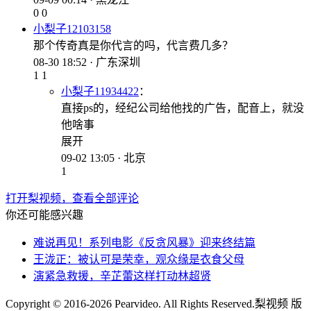
0
0
小梨子12103158
那个传奇真是你代言的吗，代言费几多？
08-30 18:52 · 广东深圳
1
1
小梨子11934422
：
直接ps的，经纪公司给他找的广告，配音上，就没
他啥事
展开
09-02 13:05 · 北京
1
打开梨视频，查看全部评论
你还可能感兴趣
难说再见！系列电影《反贪风暴》迎来终结篇
王泷正：被认可是荣幸，观众缘是衣食父母
演紧急救援，辛芷蕾这样打动林超贤
Copyright © 2016-2026 Pearvideo. All Rights Reserved.
梨视频 版