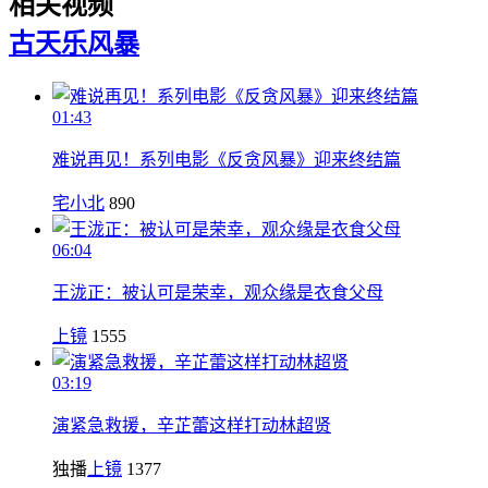
相关视频
古天乐
风暴
01:43
难说再见！系列电影《反贪风暴》迎来终结篇
宅小北
890
06:04
王泷正：被认可是荣幸，观众缘是衣食父母
上镜
1555
03:19
演紧急救援，辛芷蕾这样打动林超贤
独播
上镜
1377