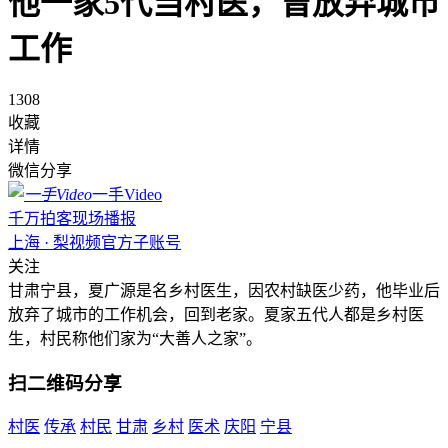
他一家5代当村医，曾放弃城市
工作
1308
收藏
详情
微信分享
一手Video
千万拍客现场播报
上海 · 梨视频官方子账号
关注
甘肃宁县，夏广源是名乡村医生，因农村缺医少药，他毕业后
放弃了城市的工作机会，回到老家。夏家五代人都是乡村医
生，村民称他们家为“大善人之家”。
扫二维码分享
村医
传承
村民
甘肃
乡村
医术
庆阳
宁县