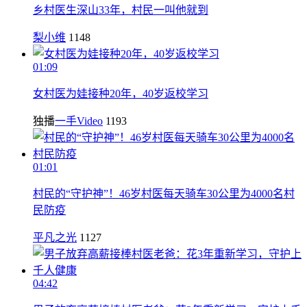
乡村医生深山33年，村民一叫他就到
梨小维
1148
01:09
女村医为娃接种20年，40岁返校学习
独播
一手Video
1193
01:01
村民的“守护神”！46岁村医每天骑车30公里为4000名村
民防疫
平凡之光
1127
04:42