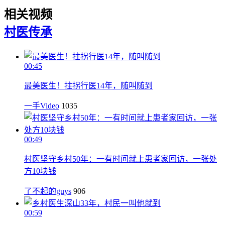
相关视频
村医
传承
00:45
最美医生！拄拐行医14年，随叫随到
一手Video
1035
00:49
村医坚守乡村50年：一有时间就上患者家回访，一张处
方10块钱
了不起的guys
906
00:59