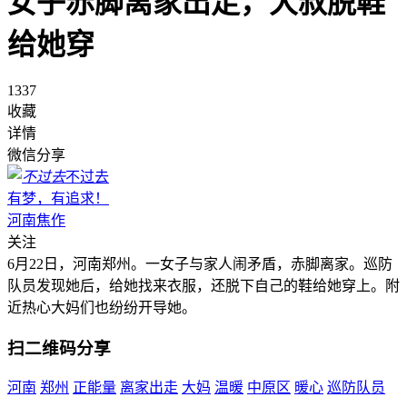
女子赤脚离家出走，大叔脱鞋
给她穿
1337
收藏
详情
微信分享
不过去
有梦，有追求！
河南焦作
关注
6月22日，河南郑州。一女子与家人闹矛盾，赤脚离家。巡防
队员发现她后，给她找来衣服，还脱下自己的鞋给她穿上。附
近热心大妈们也纷纷开导她。
扫二维码分享
河南
郑州
正能量
离家出走
大妈
温暖
中原区
暖心
巡防队员