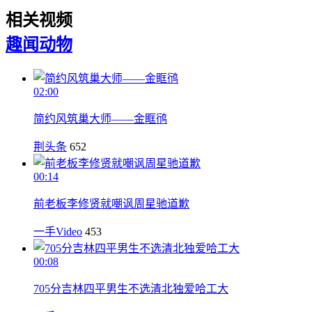
相关视频
趣闻
动物
02:00
简约风筑巢大师——金眶鸻
荆头条
652
00:14
前老板李修贤就嘲讽周星驰道歉
一手Video
453
00:08
705分吉林四平男生不选清北独爱哈工大