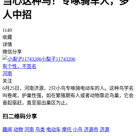
当心这种鸟！专啄骑车人，多
人中招
1149
收藏
详情
微信分享
小梨子11743206
有个性，不签名
河南
关注
6月25日，河南济源，2只小鸟专啄骑电动车的人。这种鸟学名
叫卷尾，护巢性强，如在繁殖期有人或者动物靠近鸟巢，它会
奋起驱赶，直至驱出巢区为止。
扫二维码分享
趣闻
动物
河南
鸟类
电动车
摩托
小鸟
济源市
济源