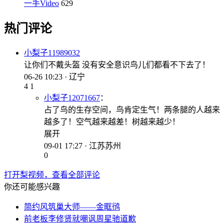
一手Video
629
热门评论
小梨子11989032
让你们不戴头盔 没有安全意识鸟儿们都看不下去了！
06-26 10:23 · 辽宁
4
1
小梨子12071667
：
占了鸟的生存空间，鸟肯定生气！两条腿的人越来
越多了！空气越来越差！树越来越少！
展开
09-01 17:27 · 江苏苏州
0
打开梨视频，查看全部评论
你还可能感兴趣
简约风筑巢大师——金眶鸻
前老板李修贤就嘲讽周星驰道歉