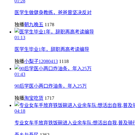
01:28
医学生做健身教练，爸爸曾坚决反对
独播
朝九晚五
1178
01:13
医学生毕业1年，辞职再高考读编导
独播
小梨子12080413
1118
01:43
90后学医小两口炸油条，年入25万
独播
淘宝吃货
1717
04:18
专业女车手放弃铁饭碗进入业余车队:想活出自我,普及骑
吾乡与吾民
1362