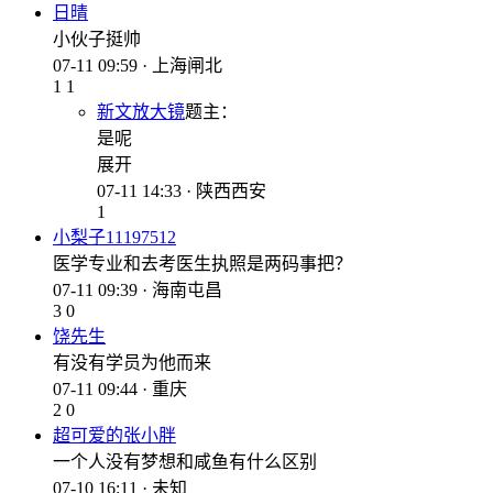
日晴
小伙子挺帅
07-11 09:59 · 上海闸北
1
1
新文放大镜
题主
：
是呢
展开
07-11 14:33 · 陕西西安
1
小梨子11197512
医学专业和去考医生执照是两码事把？
07-11 09:39 · 海南屯昌
3
0
饶先生
有没有学员为他而来
07-11 09:44 · 重庆
2
0
超可爱的张小胖
一个人没有梦想和咸鱼有什么区别
07-10 16:11 · 未知