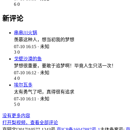
6
0
新评论
串串川火锅
羡慕这种人，想当初我的梦想
07-10 16:15 · 未知
3
0
戈壁沙漠的鱼
梦想很重要，要敢于追梦啊！毕竟人生只活一次！
07-10 16:12 · 未知
4
0
埃尔瓦多
太有勇气了吧，真得很有追求
07-10 16:11 · 未知
5
0
没有更多内容
打开梨视频，查看全部评论
京网文[2017]10577-1243号
京ICP备16047887号-1
主体备案号:
京