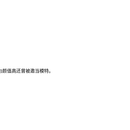
为颜值高还曾被邀当模特。