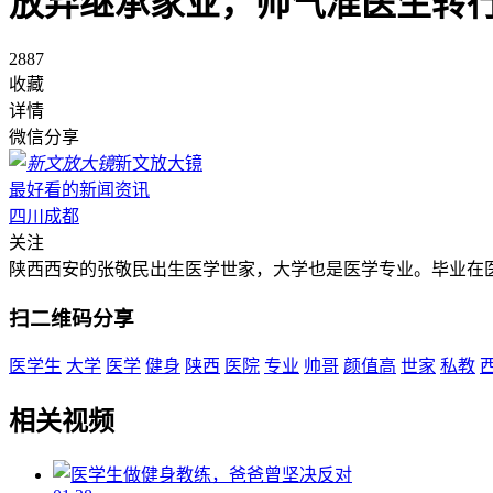
放弃继承家业，帅气准医生转
2887
收藏
详情
微信分享
新文放大镜
最好看的新闻资讯
四川成都
关注
陕西西安的张敬民出生医学世家，大学也是医学专业。毕业在
扫二维码分享
医学生
大学
医学
健身
陕西
医院
专业
帅哥
颜值高
世家
私教
相关视频