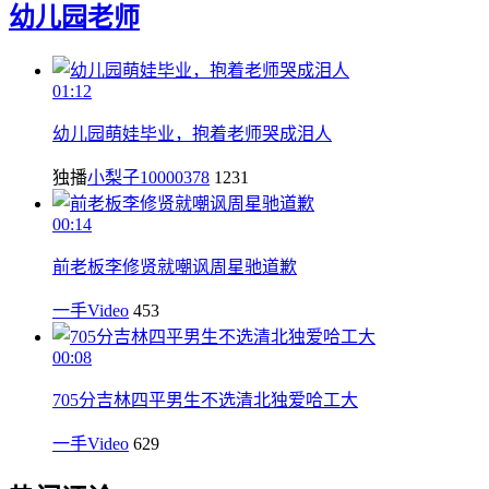
幼儿园
老师
01:12
幼儿园萌娃毕业，抱着老师哭成泪人
独播
小梨子10000378
1231
00:14
前老板李修贤就嘲讽周星驰道歉
一手Video
453
00:08
705分吉林四平男生不选清北独爱哈工大
一手Video
629