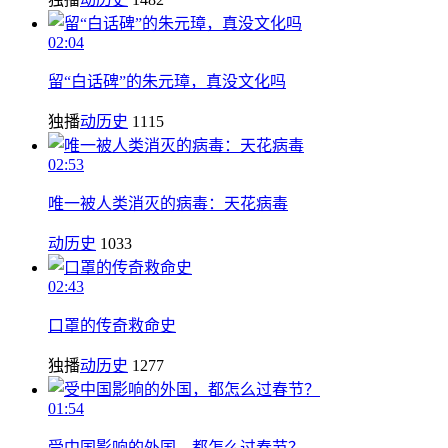
02:04
留“白话碑”的朱元璋，真没文化吗
独播
动历史
1115
02:53
唯一被人类消灭的病毒：天花病毒
动历史
1033
02:43
口罩的传奇救命史
独播
动历史
1277
01:54
受中国影响的外国，都怎么过春节？