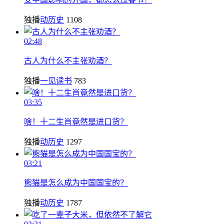
独播
动历史
1108
02:48
古人为什么不主张劝酒？
独播
一见读书
783
03:35
啥！十二生肖竟然是进口货？
独播
动历史
1297
03:21
熊猫是怎么成为中国国宝的？
独播
动历史
1787