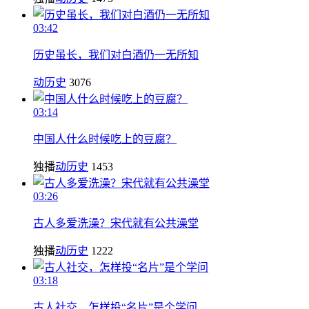
03:42
历史虽长，我们对白酒仍一无所知
动历史
3076
03:14
中国人什么时候吃上的豆腐？
独播
动历史
1453
03:26
古人多爱洗澡？宋代就有公共澡堂
独播
动历史
1222
03:18
古人社交，怎样投“名片”是个学问