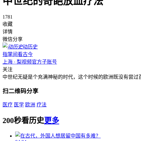
中世纪的奇葩放血疗法
1781
收藏
详情
微信分享
动历史
指掌间看古今
上海 · 梨视频官方子账号
关注
中世纪无疑是个充满神秘的时代，这个时候的欧洲既没有尝过
扫二维码分享
医疗
医学
欧洲
疗法
200秒看历史
更多