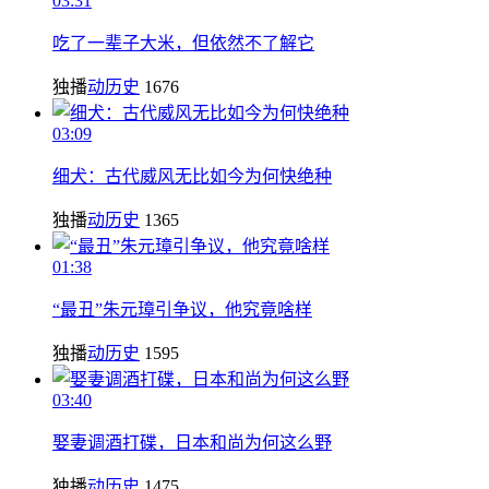
03:31
吃了一辈子大米，但依然不了解它
独播
动历史
1676
03:09
细犬：古代威风无比如今为何快绝种
独播
动历史
1365
01:38
“最丑”朱元璋引争议，他究竟啥样
独播
动历史
1595
03:40
娶妻调酒打碟，日本和尚为何这么野
独播
动历史
1475