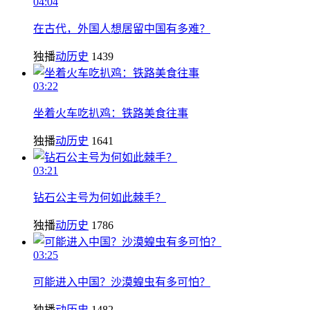
04:04
在古代，外国人想居留中国有多难？
独播
动历史
1439
03:22
坐着火车吃扒鸡：铁路美食往事
独播
动历史
1641
03:21
钻石公主号为何如此棘手？
独播
动历史
1786
03:25
可能进入中国？沙漠蝗虫有多可怕？
独播
动历史
1482