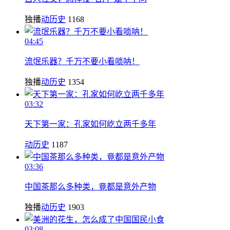
独播
动历史
1168
04:45
流氓乐器？千万不要小看唢呐！
独播
动历史
1354
03:32
天下第一家：孔家如何屹立两千多年
动历史
1187
03:36
中国茶那么多种类，竟都是意外产物
独播
动历史
1903
03:08