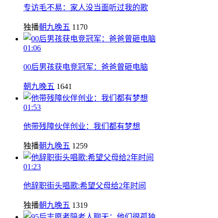
专访毛不易：家人没当面听过我的歌
独播
朝九晚五
1170
01:06
00后男孩获电竞冠军：爸爸曾砸电脑
朝九晚五
1641
01:53
他带残障伙伴创业：我们都有梦想
独播
朝九晚五
1259
01:23
他辞职街头唱歌:希望父母给2年时间
独播
朝九晚五
1319