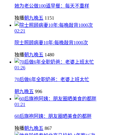
她为老公做100道早餐：每天不重样
独播
朝九晚五
1151
02:21
院士照顾病妻10年:每晚敲背1000次
独播
朝九晚五
1480
01:26
70后做6年全职奶爸：老婆上班太忙
朝九晚五
996
01:21
60后旗袍阿姨：朋友圈晒美食的都胖
独播
朝九晚五
867