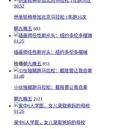
00:52
他坐轮椅参加北京马拉松,1年跑16次
朝九晚五
683
01:25
插画师任性剃光头：纽约多伦多摆摊
独播
朝九晚五
953
01:48
小伙独腿跑马拉松：截肢曾让我自卑
朝九晚五
2121
01:26
家中6人学医，女儿录取爸妈的母校