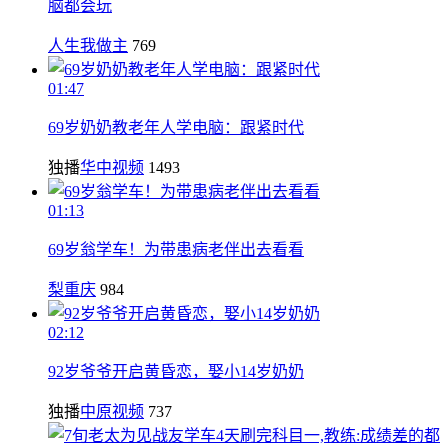
脑都会玩
人生我做主
769
01:47
69岁奶奶教老年人学电脑：跟紧时代
独播
华中视频
1493
01:13
69岁翁学车！为带患病老伴出去看看
梨重庆
984
02:12
92岁爷爷开启黄昏恋，娶小14岁奶奶
独播
中原视频
737