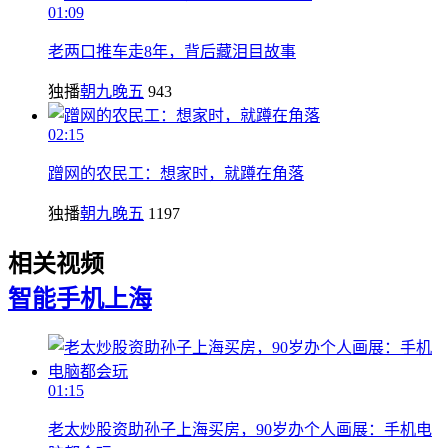
01:09
老两口推车走8年，背后藏泪目故事
独播
朝九晚五
943
02:15
蹭网的农民工：想家时，就蹲在角落
独播
朝九晚五
1197
相关视频
智能手机
上海
01:15
老太炒股资助孙子上海买房，90岁办个人画展：手机电