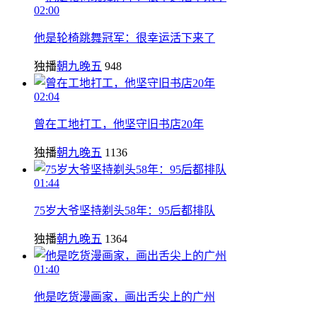
02:00
他是轮椅跳舞冠军：很幸运活下来了
独播
朝九晚五
948
02:04
曾在工地打工，他坚守旧书店20年
独播
朝九晚五
1136
01:44
75岁大爷坚持剃头58年：95后都排队
独播
朝九晚五
1364
01:40
他是吃货漫画家，画出舌尖上的广州