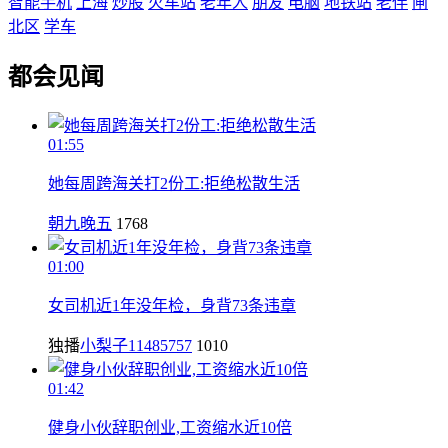
智能手机
上海
炒股
火车站
老年人
朋友
电脑
地铁站
老伴
闸
北区
学车
都会见闻
01:55
她每周跨海关打2份工:拒绝松散生活
朝九晚五
1768
01:00
女司机近1年没年检，身背73条违章
独播
小梨子11485757
1010
01:42
健身小伙辞职创业,工资缩水近10倍