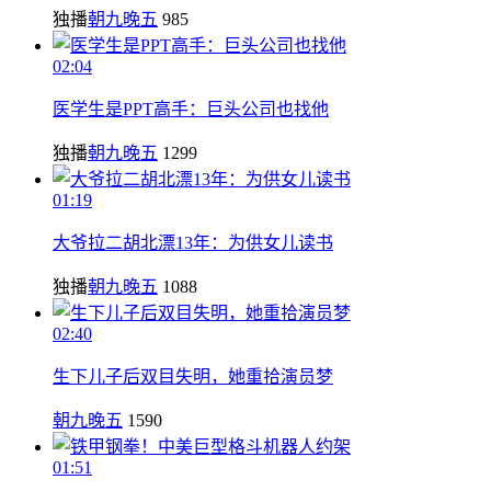
独播
朝九晚五
985
02:04
医学生是PPT高手：巨头公司也找他
独播
朝九晚五
1299
01:19
大爷拉二胡北漂13年：为供女儿读书
独播
朝九晚五
1088
02:40
生下儿子后双目失明，她重拾演员梦
朝九晚五
1590
01:51