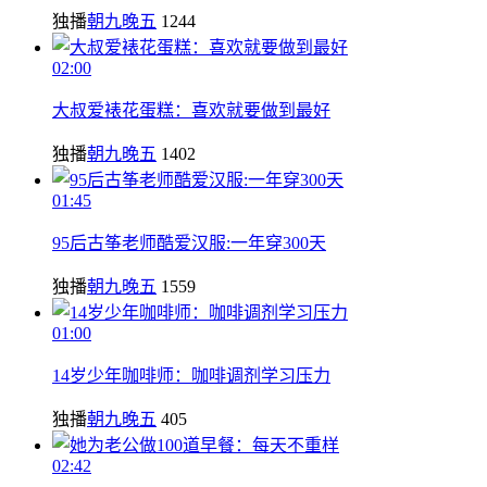
独播
朝九晚五
1244
02:00
大叔爱裱花蛋糕：喜欢就要做到最好
独播
朝九晚五
1402
01:45
95后古筝老师酷爱汉服:一年穿300天
独播
朝九晚五
1559
01:00
14岁少年咖啡师：咖啡调剂学习压力
独播
朝九晚五
405
02:42