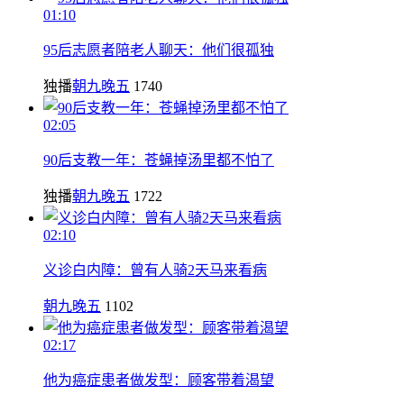
01:10
95后志愿者陪老人聊天：他们很孤独
独播
朝九晚五
1740
02:05
90后支教一年：苍蝇掉汤里都不怕了
独播
朝九晚五
1722
02:10
义诊白内障：曾有人骑2天马来看病
朝九晚五
1102
02:17
他为癌症患者做发型：顾客带着渴望