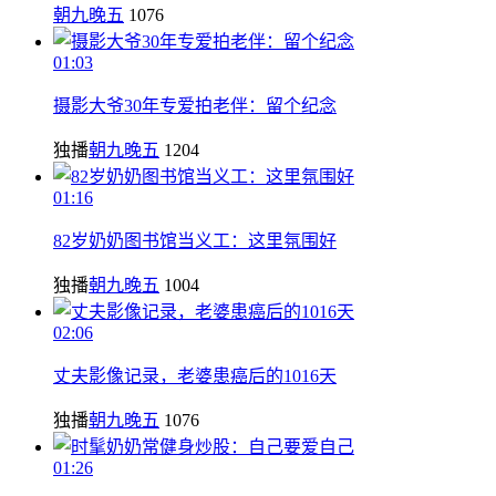
朝九晚五
1076
01:03
摄影大爷30年专爱拍老伴：留个纪念
独播
朝九晚五
1204
01:16
82岁奶奶图书馆当义工：这里氛围好
独播
朝九晚五
1004
02:06
丈夫影像记录，老婆患癌后的1016天
独播
朝九晚五
1076
01:26