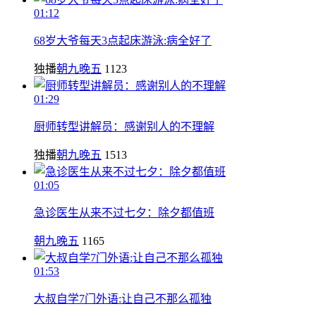
01:12
68岁大爷每天3点起床游泳:病全好了
独播
朝九晚五
1123
01:29
厨师转型讲解员：感谢别人的不理解
独播
朝九晚五
1513
01:05
急诊医生从来不过七夕：除夕都值班
朝九晚五
1165
01:53
大叔自学7门外语:让自己不那么孤独