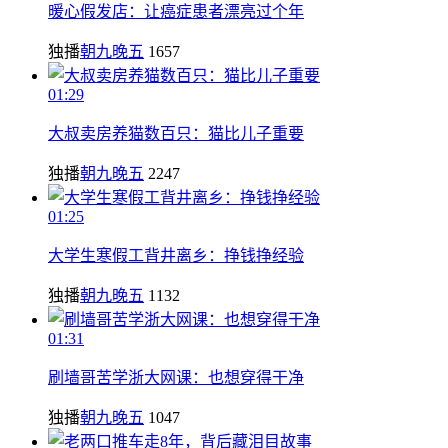
暖心假发店：让癌症患者漂亮过个年
独播
朝九晚五
1657
01:29
大叔卖房养猫数百只：猫比儿子重要
独播
朝九晚五
2247
01:25
大学生寒假工背井离乡：挣钱挣经验
独播
朝九晚五
1132
01:31
刷墙哥苦学浙大网课：也想穿得干净
独播
朝九晚五
1047