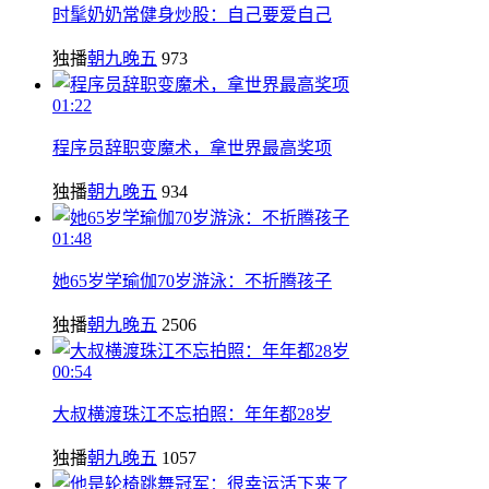
时髦奶奶常健身炒股：自己要爱自己
独播
朝九晚五
973
01:22
程序员辞职变魔术，拿世界最高奖项
独播
朝九晚五
934
01:48
她65岁学瑜伽70岁游泳：不折腾孩子
独播
朝九晚五
2506
00:54
大叔横渡珠江不忘拍照：年年都28岁
独播
朝九晚五
1057