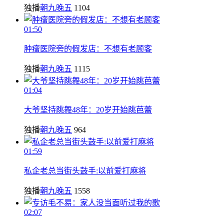
独播
朝九晚五
1104
01:50
肿瘤医院旁的假发店：不想有老顾客
独播
朝九晚五
1115
01:04
大爷坚持跳舞48年：20岁开始跳芭蕾
独播
朝九晚五
964
01:59
私企老总当街头鼓手:以前爱打麻将
独播
朝九晚五
1558
02:07