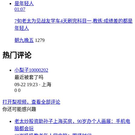
01:07
7旬老太为见战友学车4天刷完科目一,教练:成绩差的都是
年轻人
朝九晚五
1279
热门评论
小梨子10000202
最近被套了吗
09-22 19:23 · 上海
0
0
打开梨视频，查看全部评论
你还可能感兴趣
老太炒股资助孙子上海买房，90岁办个人画展：手机电
脑都会玩