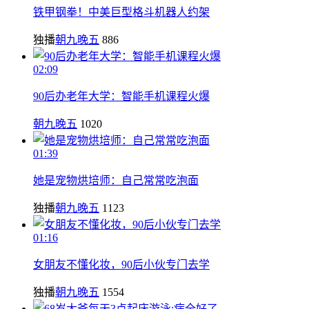
铁甲钢拳！中美巨型格斗机器人约架
独播
朝九晚五
886
02:09
90后办老年大学：智能手机课程火爆
朝九晚五
1020
01:39
她是宠物烘培师：自己常常吃泡面
独播
朝九晚五
1123
01:16
女朋友不懂化妆，90后小伙专门去学
独播
朝九晚五
1554