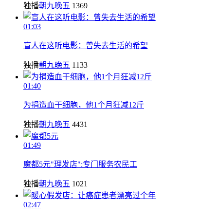
独播
朝九晚五
1369
01:03
盲人在这听电影：曾失去生活的希望
独播
朝九晚五
1133
01:40
为捐造血干细胞，他1个月狂减12斤
独播
朝九晚五
4431
01:49
魔都5元"理发店":专门服务农民工
独播
朝九晚五
1021
02:47