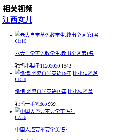
相关视频
江西
女儿
01:16
老太自学英语教学生,教出全区第1名
独播
小梨子11203030
1543
01:48
惭愧!阿婆自学英语19年,比小伙还溜
独播
一手Video
939
07:26
中国人还要不要学英语？