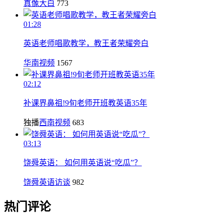
真像大白
773
01:28
英语老师唱歌教学，教王者荣耀旁白
华南视频
1567
02:12
补课界鼻祖!9旬老师开班教英语35年
独播
西南视频
683
03:13
饶舜英语： 如何用英语说“吃瓜”？
饶舜英语访谈
982
热门评论