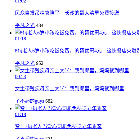
01:02
民众自发吊唁袁隆平，长沙的哥大清早免费接送
平凡之光
434
01:18
8旬老人6岁小孩吃饭免费，的哥优惠4元！这快餐店火爆
平凡之光
952
00:53
女生带残疾母亲上大学：我到哪里，妈妈就到哪里
了不起的guys
682
01:18
赞！7旬老人当爱心司机免费送老年乘客
了不起的guys
371