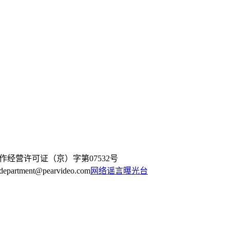
作经营许可证（京）字第07532号
artment@pearvideo.com
网络谣言曝光台