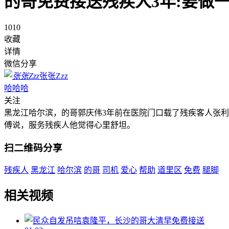
的哥免费接送残疾人3年:要做
1010
收藏
详情
微信分享
张张Zzz
哈哈哈
关注
黑龙江哈尔滨，的哥郭庆伟3年前在医院门口载了残疾客人张
傅说，服务残疾人他觉得心里舒坦。
扫二维码分享
残疾人
黑龙江
哈尔滨
的哥
司机
爱心
帮助
道里区
免费
腿脚
相关视频