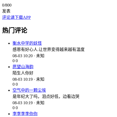
0
/800
发表
评论请下载APP
热门评论
衡水中学的妖怪
感恩有好心人.让世界变得越来越有温度
08-03 10:20 · 未知
0
0
愿望山海韵
陌生人你好
08-03 10:19 · 未知
0
0
空气中的一颗尘埃
是年纪大了吗，泪点好低，边看边哭
08-03 10:19 · 未知
0
0
李李李李你你