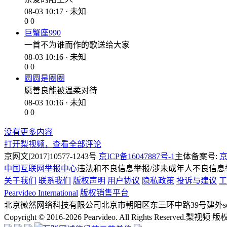
08-03 10:17 · 未知
0
0
巨蟹座990
一首不为谁而作的歌送给大家
08-03 10:16 · 未知
0
0
圆圆是圈圈
愿善良能被温柔对待
08-03 10:16 · 未知
0
0
没有更多内容
打开梨视频，查看全部评论
京网文[2017]10577-1243号
京ICP备16047887号-1
主体备案号:
京
中国互联网举报中心
违法和不良信息举报/涉未成年人不良信息举报
关于我们
联系我们
版权声明
用户协议
隐私政策
投诉与建议
工
Pearvideo International
版权销售平台
北京微然网络科技有限公司
北京市朝阳区东三环中路39号建外soh
Copyright © 2016-2026 Pearvideo. All Rights Reserved.
梨视频 版