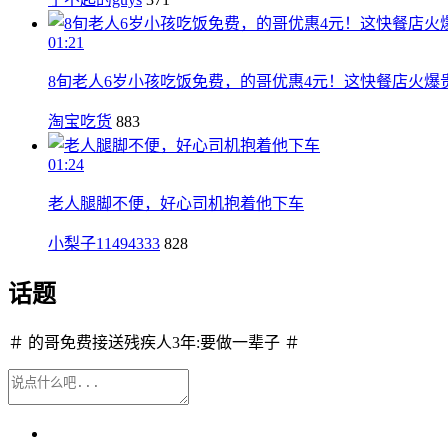
01:21
8旬老人6岁小孩吃饭免费，的哥优惠4元！这快餐店火爆
淘宝吃货
883
01:24
老人腿脚不便，好心司机抱着他下车
小梨子11494333
828
话题
＃ 的哥免费接送残疾人3年:要做一辈子 ＃