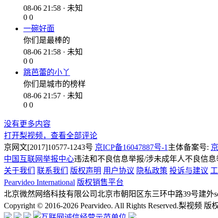
08-06 21:58 · 未知
0
0
一碗好面
你们是最棒的
08-06 21:58 · 未知
0
0
跳芭蕾的小丫
你们是城市的榜样
08-06 21:57 · 未知
0
0
没有更多内容
打开梨视频，查看全部评论
京网文[2017]10577-1243号
京ICP备16047887号-1
主体备案号:
京
中国互联网举报中心
违法和不良信息举报/涉未成年人不良信息举报
关于我们
联系我们
版权声明
用户协议
隐私政策
投诉与建议
工
Pearvideo International
版权销售平台
北京微然网络科技有限公司
北京市朝阳区东三环中路39号建外soh
Copyright © 2016-2026 Pearvideo. All Rights Reserved.
梨视频 版