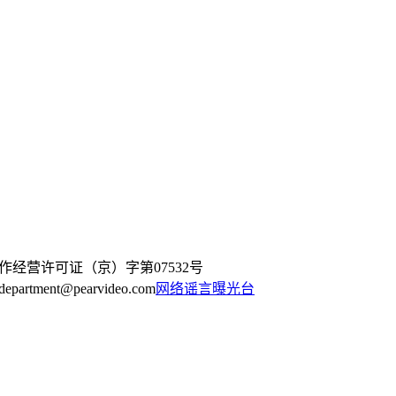
作经营许可证（京）字第07532号
artment@pearvideo.com
网络谣言曝光台