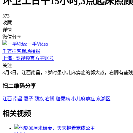
环卫工日干15小时,3点起床照
373
收藏
详情
微信分享
一手Video
千万拍客现场播报
上海 · 梨视频官方子账号
关注
8月3日，江西南昌，2岁时患小儿麻痹症的郭大叔，右脚有些
扫二维码分享
江西
南昌
妻子
残疾
右脚
糖尿病
小儿麻痹症
东湖区
相关视频