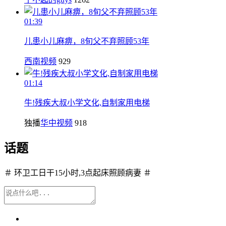
01:39
儿患小儿麻痹，8旬父不弃照顾53年
西南视频
929
01:14
牛!残疾大叔小学文化,自制家用电梯
独播
华中视频
918
话题
＃ 环卫工日干15小时,3点起床照顾病妻 ＃