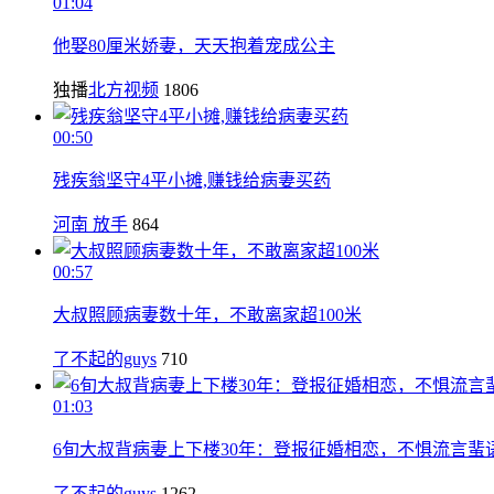
01:04
他娶80厘米娇妻，天天抱着宠成公主
独播
北方视频
1806
00:50
残疾翁坚守4平小摊,赚钱给病妻买药
河南 放手
864
00:57
大叔照顾病妻数十年，不敢离家超100米
了不起的guys
710
01:03
6旬大叔背病妻上下楼30年：登报征婚相恋，不惧流言蜚
了不起的guys
1262