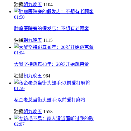
独播
朝九晚五
1104
01:50
肿瘤医院旁的假发店：不想有老顾客
独播
朝九晚五
1115
01:04
大爷坚持跳舞48年：20岁开始跳芭蕾
独播
朝九晚五
964
01:59
私企老总当街头鼓手:以前爱打麻将
独播
朝九晚五
1558
02:07