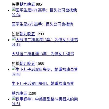
独播
朝九晚五
985
02:04
医学生是PPT高手：巨头公司也找他
独播
朝九晚五
1299
01:19
大爷拉二胡北漂13年：为供女儿读书
独播
朝九晚五
1088
02:40
生下儿子后双目失明，她重拾演员梦
朝九晚五
1590
01:51