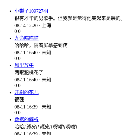
小梨子10972744
很有才华的男歌手。但我就是觉得他笑起来是装的。
08-14 12:20 · 上海
0
0
九命喵喵喵
哈哈哈，隔着屏幕感到疼
08-11 16:40 · 未知
0
0
风里放牛
两眼犯桃花了
08-11 16:40 · 未知
0
0
开树的花儿
很强
08-11 16:39 · 未知
0
0
数据的解析
哈哈
[调皮]
[调皮]
[咧嘴]
[咧嘴]
08-11 16:39 · 未知