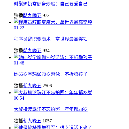
时髦奶奶常健身炒股：自己要爱自己
独播
朝九晚五
973
01:22
程序员辞职变魔术，拿世界最高奖项
独播
朝九晚五
934
01:48
她65岁学瑜伽70岁游泳：不折腾孩子
独播
朝九晚五
2506
00:54
大叔横渡珠江不忘拍照：年年都28岁
独播
朝九晚五
1057