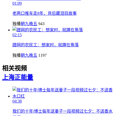
01:09
老两口推车走8年，背后藏泪目故事
独播
朝九晚五
943
02:15
蹭网的农民工：想家时，就蹲在角落
独播
朝九晚五
1197
相关视频
上海
正能量
04:38
我们的十年|博士每年送妻子一段视频过七夕：不送香水