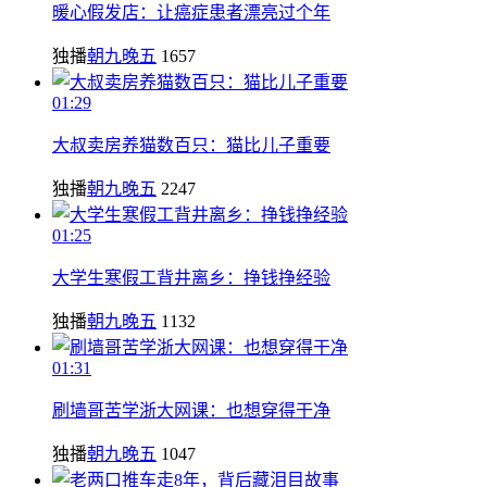
暖心假发店：让癌症患者漂亮过个年
独播
朝九晚五
1657
01:29
大叔卖房养猫数百只：猫比儿子重要
独播
朝九晚五
2247
01:25
大学生寒假工背井离乡：挣钱挣经验
独播
朝九晚五
1132
01:31
刷墙哥苦学浙大网课：也想穿得干净
独播
朝九晚五
1047