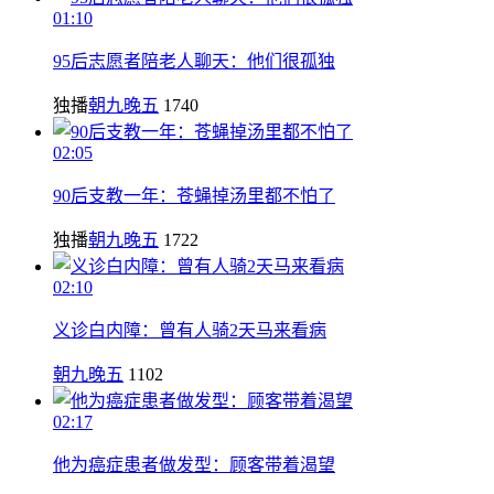
01:10
95后志愿者陪老人聊天：他们很孤独
独播
朝九晚五
1740
02:05
90后支教一年：苍蝇掉汤里都不怕了
独播
朝九晚五
1722
02:10
义诊白内障：曾有人骑2天马来看病
朝九晚五
1102
02:17
他为癌症患者做发型：顾客带着渴望