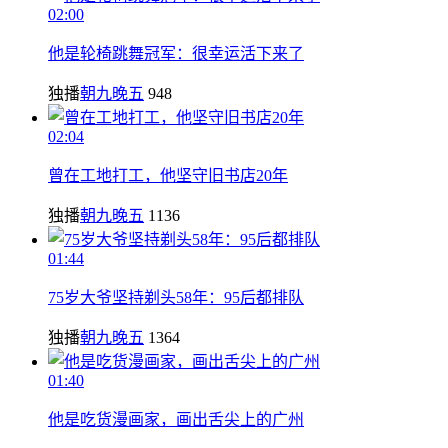
02:00
他是轮椅跳舞冠军：很幸运活下来了
独播
朝九晚五
948
02:04
曾在工地打工，他坚守旧书店20年
独播
朝九晚五
1136
01:44
75岁大爷坚持剃头58年：95后都排队
独播
朝九晚五
1364
01:40
他是吃货漫画家，画出舌尖上的广州