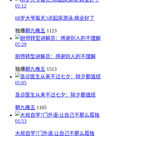
01:12
68岁大爷每天3点起床游泳:病全好了
独播
朝九晚五
1123
01:29
厨师转型讲解员：感谢别人的不理解
独播
朝九晚五
1513
01:05
急诊医生从来不过七夕：除夕都值班
朝九晚五
1165
01:53
大叔自学7门外语:让自己不那么孤独