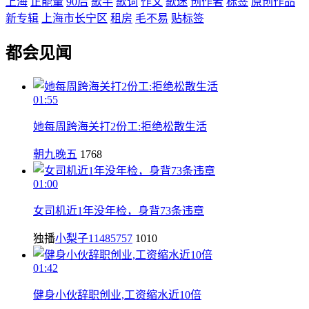
上海
正能量
90后
歌手
歌词
作文
歌迷
创作者
标签
原创作品
新专辑
上海市长宁区
租房
毛不易
贴标签
都会见闻
01:55
她每周跨海关打2份工:拒绝松散生活
朝九晚五
1768
01:00
女司机近1年没年检，身背73条违章
独播
小梨子11485757
1010
01:42
健身小伙辞职创业,工资缩水近10倍