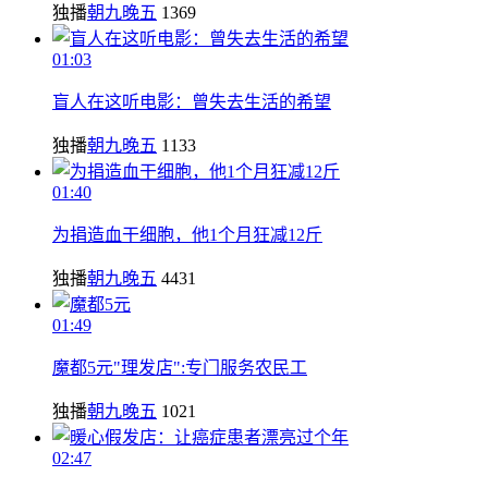
独播
朝九晚五
1369
01:03
盲人在这听电影：曾失去生活的希望
独播
朝九晚五
1133
01:40
为捐造血干细胞，他1个月狂减12斤
独播
朝九晚五
4431
01:49
魔都5元"理发店":专门服务农民工
独播
朝九晚五
1021
02:47