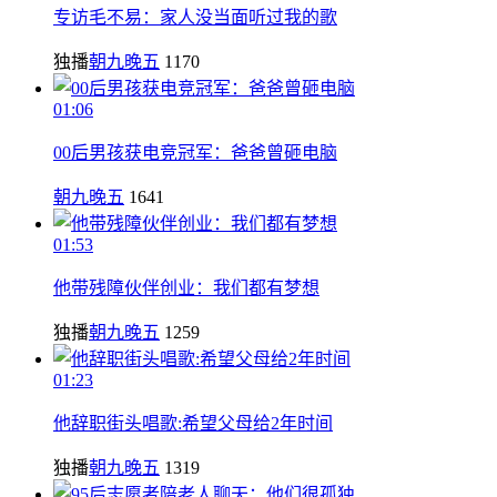
专访毛不易：家人没当面听过我的歌
独播
朝九晚五
1170
01:06
00后男孩获电竞冠军：爸爸曾砸电脑
朝九晚五
1641
01:53
他带残障伙伴创业：我们都有梦想
独播
朝九晚五
1259
01:23
他辞职街头唱歌:希望父母给2年时间
独播
朝九晚五
1319