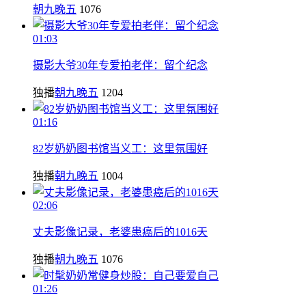
朝九晚五
1076
01:03
摄影大爷30年专爱拍老伴：留个纪念
独播
朝九晚五
1204
01:16
82岁奶奶图书馆当义工：这里氛围好
独播
朝九晚五
1004
02:06
丈夫影像记录，老婆患癌后的1016天
独播
朝九晚五
1076
01:26