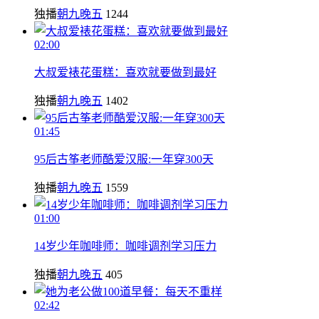
独播
朝九晚五
1244
02:00
大叔爱裱花蛋糕：喜欢就要做到最好
独播
朝九晚五
1402
01:45
95后古筝老师酷爱汉服:一年穿300天
独播
朝九晚五
1559
01:00
14岁少年咖啡师：咖啡调剂学习压力
独播
朝九晚五
405
02:42