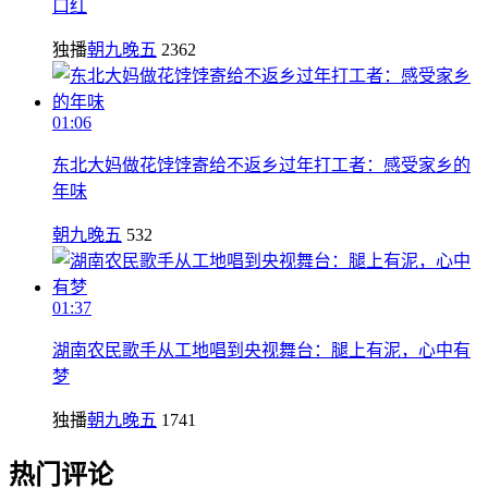
口红
独播
朝九晚五
2362
01:06
东北大妈做花饽饽寄给不返乡过年打工者：感受家乡的
年味
朝九晚五
532
01:37
湖南农民歌手从工地唱到央视舞台：腿上有泥，心中有
梦
独播
朝九晚五
1741
热门评论