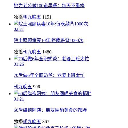
她为老公做100道早餐：每天不重样
独播
朝九晚五
1151
02:21
院士照顾病妻10年:每晚敲背1000次
独播
朝九晚五
1480
01:26
70后做6年全职奶爸：老婆上班太忙
朝九晚五
996
01:21
60后旗袍阿姨：朋友圈晒美食的都胖
独播
朝九晚五
867