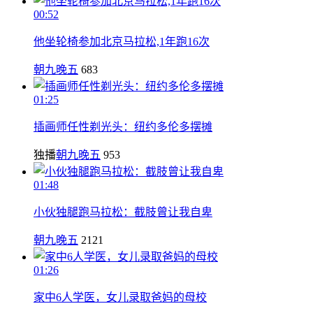
00:52
他坐轮椅参加北京马拉松,1年跑16次
朝九晚五
683
01:25
插画师任性剃光头：纽约多伦多摆摊
独播
朝九晚五
953
01:48
小伙独腿跑马拉松：截肢曾让我自卑
朝九晚五
2121
01:26
家中6人学医，女儿录取爸妈的母校