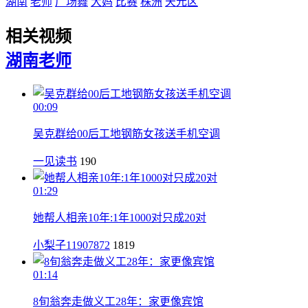
湖南
老师
广场舞
大妈
比赛
株洲
天元区
相关视频
湖南
老师
00:09
吴克群给00后工地钢筋女孩送手机空调
一见读书
190
01:29
她帮人相亲10年:1年1000对只成20对
小梨子11907872
1819
01:14
8旬翁奔走做义工28年：家更像宾馆