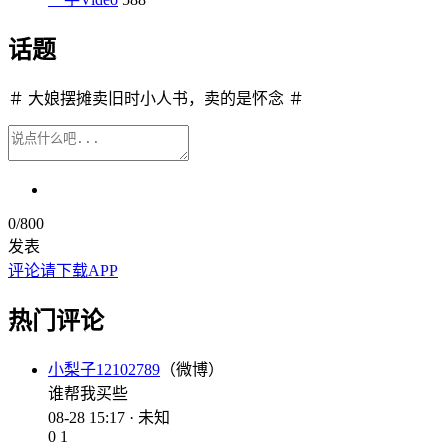
话题
＃ 大娘摆摊卖旧时小人书，卖的是怀念 ＃
0
/800
发表
评论请下载APP
热门评论
小梨子12102789
（微博）
谁帮我买些
08-28 15:17 · 未知
0
1