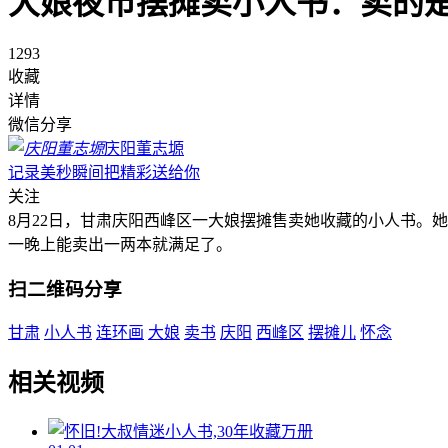
大娘夜市摆摊卖小人书：卖的
1293
收藏
详情
微信分享
庆阳董志塬
记录美秒瞬间把精彩送给你
关注
8月22日，甘肃庆阳西峰区一大娘摆摊售卖她收藏的小人书。
一晚上能卖出一两本就满足了。
扫二维码分享
甘肃
小人书
连环画
大娘
卖书
庆阳
西峰区
摆摊儿
怀念
相关视频