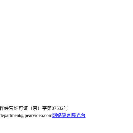
作经营许可证（京）字第07532号
artment@pearvideo.com
网络谣言曝光台