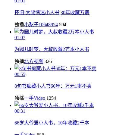
01:01
怀旧!大叔情迷小人书,30年收藏万册
独播
小梨子10648954
594
01:07
为圆儿时梦，大叔收藏2万本小人书
独播
北方视频
3261
00:55
8旬书痴藏小人书60年：万元1本不卖
独播
一手Video
1254
00:31
66岁大爷爱小人书，10年收藏2千本
一手Video
588