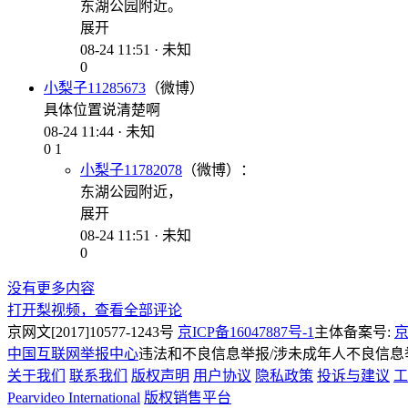
东湖公园附近。
展开
08-24 11:51 · 未知
0
小梨子11285673
（微博）
具体位置说清楚啊
08-24 11:44 · 未知
0
1
小梨子11782078
（微博）：
东湖公园附近，
展开
08-24 11:51 · 未知
0
没有更多内容
打开梨视频，查看全部评论
京网文[2017]10577-1243号
京ICP备16047887号-1
主体备案号:
京
中国互联网举报中心
违法和不良信息举报/涉未成年人不良信息举报
关于我们
联系我们
版权声明
用户协议
隐私政策
投诉与建议
工
Pearvideo International
版权销售平台