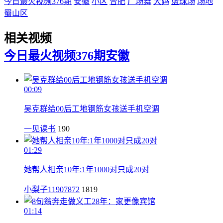
今日最火视频376期
安徽
小区
合肥
广场舞
大妈
篮球场
场地
蜀山区
相关视频
今日最火视频376期
安徽
00:09
吴克群给00后工地钢筋女孩送手机空调
一见读书
190
01:29
她帮人相亲10年:1年1000对只成20对
小梨子11907872
1819
01:14