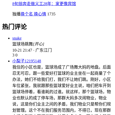
8旬翁奔走做义工28年：家更像宾馆
独播
换个名 换心情
1735
热门评论
snake
篮球场跳舞
[开心]
10-21 21:47 · 广东江门
3
0
小梨子12195148
我住的小区也是，篮球场成了广场舞大妈的地盘。后面
忍无可忍，跟一些爱好打篮球的业主坐在一起商量了个
办法，她们不给我们打，我们不让她们跳。刚好，小区
车位紧张，我就跟那些篮球爱好业主说，咱们把车开到
篮球场停着，看谁耗的过谁。就这样，那个篮球场，物
业也默认的成了停车场，那群大妈多次闹物业，物业
说，这是你们业主之间的矛盾，我们物业只是帮你们规
划管理。这个不在我们服务范围内，不得已，现在那群