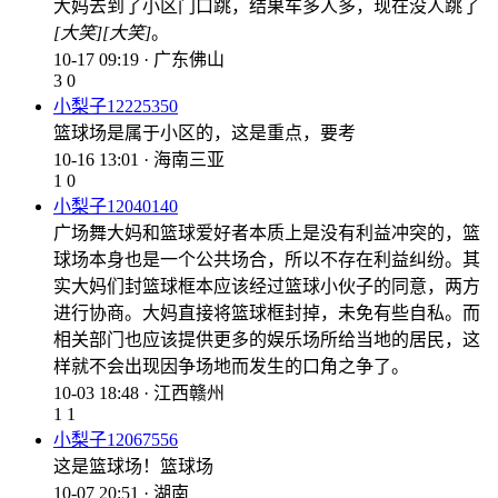
大妈去到了小区门口跳，结果车多人多，现在没人跳了
[大笑]
[大笑]
。
10-17 09:19 · 广东佛山
3
0
小梨子12225350
篮球场是属于小区的，这是重点，要考
10-16 13:01 · 海南三亚
1
0
小梨子12040140
广场舞大妈和篮球爱好者本质上是没有利益冲突的，篮
球场本身也是一个公共场合，所以不存在利益纠纷。其
实大妈们封篮球框本应该经过篮球小伙子的同意，两方
进行协商。大妈直接将篮球框封掉，未免有些自私。而
相关部门也应该提供更多的娱乐场所给当地的居民，这
样就不会出现因争场地而发生的口角之争了。
10-03 18:48 · 江西赣州
1
1
小梨子12067556
这是篮球场！篮球场
10-07 20:51 · 湖南