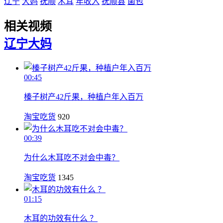
辽宁
大妈
抚顺
木耳
年收入
抚顺县
菌包
相关视频
辽宁
大妈
00:45
榛子树产42斤果，种植户年入百万
淘宝吃货
920
00:39
为什么木耳吃不对会中毒？
淘宝吃货
1345
01:15
木耳的功效有什么 ？