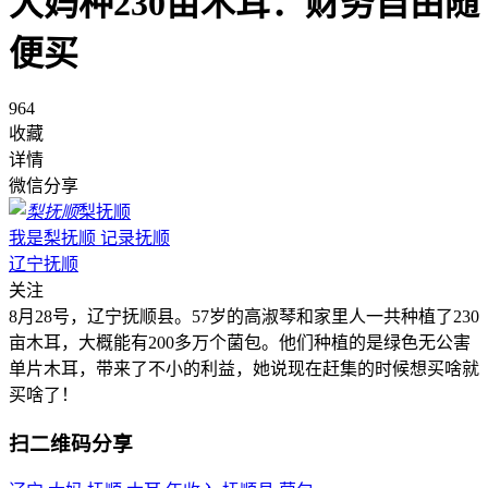
大妈种230亩木耳：财务自由随
便买
964
收藏
详情
微信分享
梨抚顺
我是梨抚顺 记录抚顺
辽宁抚顺
关注
8月28号，辽宁抚顺县。57岁的高淑琴和家里人一共种植了230
亩木耳，大概能有200多万个菌包。他们种植的是绿色无公害
单片木耳，带来了不小的利益，她说现在赶集的时候想买啥就
买啥了！
扫二维码分享