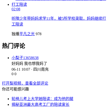
02:08
听障少年带妈妈求学11年，被5所学校录取，妈妈继续打
工陪读
独播
平凡之光
978
热门评论
小梨子13658638
好妈妈 我也想我妈了
06-11 10:07 · 四川南充
0
0
打开梨视频，查看全部评论
你还可能感兴趣
轮椅儿考上大学她陪读：成为他的腿
揭秘亚洲最大高考工厂的陪读家长