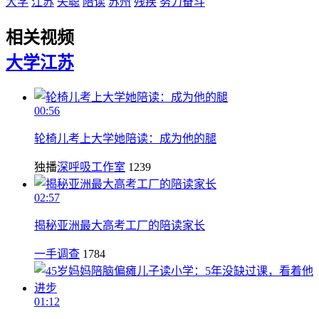
大学
江苏
失聪
陪读
苏州
残疾
努力奋斗
相关视频
大学
江苏
00:56
轮椅儿考上大学她陪读：成为他的腿
独播
深呼吸工作室
1239
02:57
揭秘亚洲最大高考工厂的陪读家长
一手调查
1784
01:12