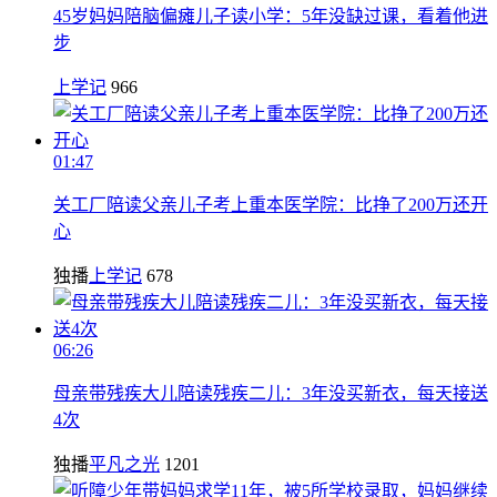
45岁妈妈陪脑偏瘫儿子读小学：5年没缺过课，看着他进
步
上学记
966
01:47
关工厂陪读父亲儿子考上重本医学院：比挣了200万还开
心
独播
上学记
678
06:26
母亲带残疾大儿陪读残疾二儿：3年没买新衣，每天接送
4次
独播
平凡之光
1201