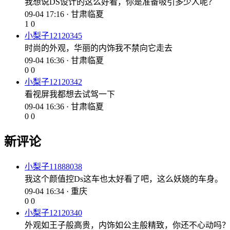
我想说DS设计的这么好看，你是准备吸引多少人呢？
09-04 17:16 · 甘肃临夏
1
0
小梨子12120345
时尚的外观，华丽的内饰我不禁向它走去
09-04 16:36 · 甘肃临夏
0
0
小梨子12120342
看视屏我都想去试驾一下
09-04 16:36 · 甘肃临夏
0
0
新评论
小梨子11888038
我这个颜值控Ds这车也太好看了吧，这么妖娆的车身。
09-04 16:34 · 重庆
0
0
小梨子12120340
外观如王子般高贵，内饰如公主般精致，你还不心动吗？