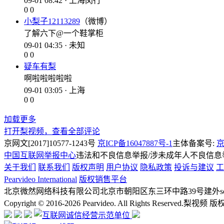
09-01 08:42 · 上海闵行
0
0
小梨子12113289
（微博）
了解六下@一个鞋掌柜
09-01 04:35 · 未知
0
0
疑车有梨
啊啦啦啦啦啦
09-01 03:05 · 上海
0
0
加载更多
打开梨视频，查看全部评论
京网文[2017]10577-1243号
京ICP备16047887号-1
主体备案号:
京
中国互联网举报中心
违法和不良信息举报/涉未成年人不良信息举报
关于我们
联系我们
版权声明
用户协议
隐私政策
投诉与建议
工
Pearvideo International
版权销售平台
北京微然网络科技有限公司
北京市朝阳区东三环中路39号建外soh
Copyright © 2016-2026 Pearvideo. All Rights Reserved.
梨视频 版