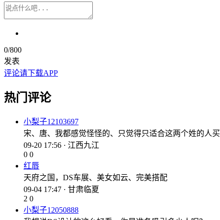
0
/800
发表
评论请下载APP
热门评论
小梨子12103697
宋、唐、我都感觉怪怪的、只觉得只适合这两个姓的人买
09-20 17:56 · 江西九江
0
0
红唇
天府之国，DS车展、美女如云、完美搭配
09-04 17:47 · 甘肃临夏
2
0
小梨子12050888