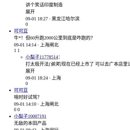
讲个笑话印度制造
展开
09-01 18:27 · 黑龙江哈尔滨
0
可可豆
牛*！但60升跑2000公里到底是咋跑的？
09-01 14:14 · 上海闸北
1
1
小梨子11778514
：
打太极开法
[偷笑]
现在已经上市了 可以去广本店里
展开
09-01 18:24 · 上海
0
可可豆
啥时好试驾？
09-01 14:10 · 上海闸北
0
0
小梨子10007191
无敌的本田产品