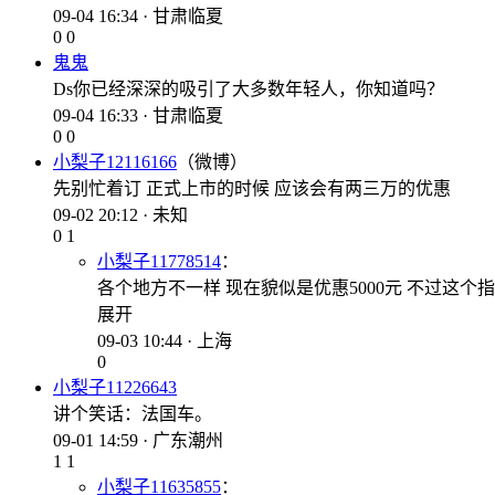
09-04 16:34 · 甘肃临夏
0
0
鬼鬼
Ds你已经深深的吸引了大多数年轻人，你知道吗？
09-04 16:33 · 甘肃临夏
0
0
小梨子12116166
（微博）
先别忙着订 正式上市的时候 应该会有两三万的优惠
09-02 20:12 · 未知
0
1
小梨子11778514
：
各个地方不一样 现在貌似是优惠5000元 不过这个
展开
09-03 10:44 · 上海
0
小梨子11226643
讲个笑话：法国车。
09-01 14:59 · 广东潮州
1
1
小梨子11635855
：