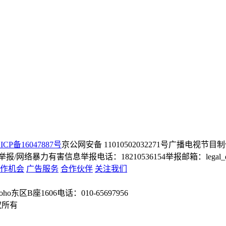
ICP备16047887号
京公网安备 11010502032271号
广播电视节目制
/网络暴力有害信息举报电话：18210536154
举报邮箱：legal_dep
作机会
广告服务
合作伙伴
关注我们
o东区B座1606
电话：010-65697956
权所有