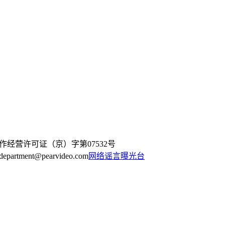
作经营许可证（京）字第07532号
artment@pearvideo.com
网络谣言曝光台