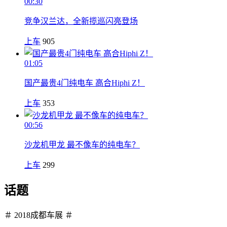
00:30
竞争汉兰达，全新揽巡闪亮登场
上车
905
01:05
国产最贵4门纯电车 高合Hiphi Z！
上车
353
00:56
沙龙机甲龙 最不像车的纯电车？
上车
299
话题
＃ 2018成都车展 ＃