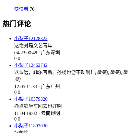
快快看
70
热门评论
小梨子12128322
这绝对是文艺青年
04-23 00:48 · 广东深圳
0
0
小梨子12462742
这么远，菲尔普斯、孙杨也游不动啊！
[微笑]
[微笑]
[微
笑]
12-05 11:33 · 广东广州
0
0
小梨子10379820
挣点钱坐车回去也好啊
11-04 19:02 · 云南昆明
0
0
小梨子11893030
好想笑