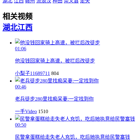
湖北
江西
赣州
流浪汉
种田
崇义县
走失
相关视频
湖北
江西
01:06
他没钱回家骑上高速，被拦后改徒步
小梨子11689711
804
00:46
老兵徒步280里找痴呆妻:一定找到你
一手Video
1510
00:50
民警拿蛋糕给走失老人充饥，吃后她执意给民警塞钱