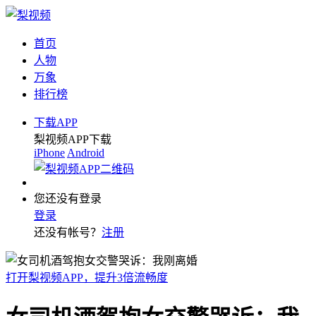
首页
人物
万象
排行榜
下载APP
梨视频APP下载
iPhone
Android
您还没有登录
登录
还没有帐号？
注册
打开梨视频APP，提升3倍流畅度