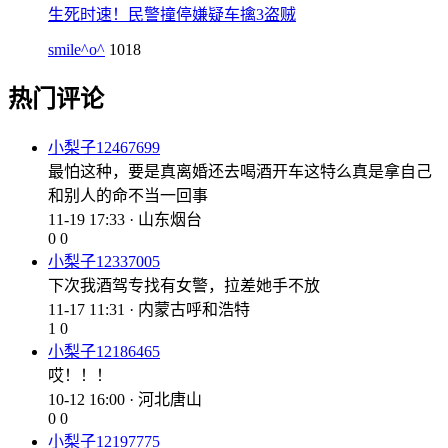
生死时速！民警撞停嫌疑车擒3盗贼
smile^o^
1018
热门评论
小梨子12467699
最怕这种，要是真离婚还去喝酒开车这特么真是拿自己
和别人的命不当一回事
11-19 17:33 · 山东烟台
0
0
小梨子12337005
下次我酒驾专找有女警，拉差她手不放
11-17 11:31 · 内蒙古呼和浩特
1
0
小梨子12186465
哎！！！
10-12 16:00 · 河北唐山
0
0
小梨子12197775