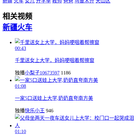
新疆
火车
女儿
开学季
教师
爸爸
乌鲁木齐
天山区
相关视频
新疆
火车
00:43
千里送女上大学，妈妈哽咽着帮擦窗
独播
小梨子10673597
1186
01:08
一家5口送娃上大学,奶奶直夸南方美
独播
快乐小王
946
01:10