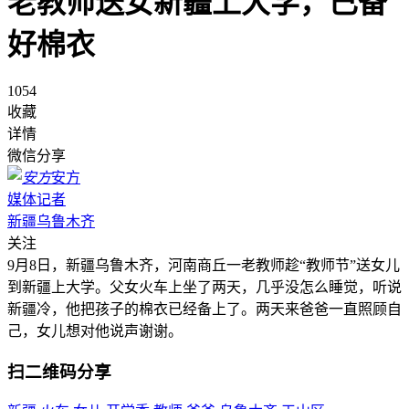
老教师送女新疆上大学，已备
好棉衣
1054
收藏
详情
微信分享
安方
媒体记者
新疆乌鲁木齐
关注
9月8日，新疆乌鲁木齐，河南商丘一老教师趁“教师节”送女儿
到新疆上大学。父女火车上坐了两天，几乎没怎么睡觉，听说
新疆冷，他把孩子的棉衣已经备上了。两天来爸爸一直照顾自
己，女儿想对他说声谢谢。
扫二维码分享