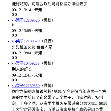
他好吃的，可是我以后可能都没办法回去了
09-12 13:14 · 未知
0
0
小梨子12139526
（微博）
k
09-12 13:09 · 未知
0
0
小梨子12139529
（微博）
@甜柾国女友 看看人家
09-12 13:04 · 未知
0
0
小梨子10459238
（微博）
别人的班长
09-12 12:41 · 未知
0
0
小梨子12139530
（微博）
同学之间的友情很纯粹
[赞啊]
至今记得当年班里一个瘦
瘦的男生给每个宿舍带了两个柚子，自家种的，特别
甜。十多个啊，从家里坐着火车带过来分给大家。80后
上大学时还没淘宝，五湖四海家乡特产真的是肉身背