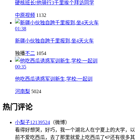
硬核班长!他骑行3千里挨个拜访同学
中原视频
1132
01:38
新疆小伙独自跨千里报到,坐4天火车
独播
不二
1054
00:35
他吃西瓜诱惑军训新生,学校:一起训
河南梨
5024
热门评论
小梨子12139524
（微博）
看得好想哭，好巧，我一个湖北人在宁夏上的大学，以
前不爱吃西瓜，去了那里就爱上吃西瓜了🍉还有很多其