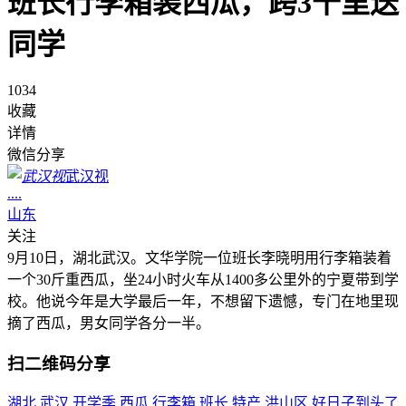
班长行李箱装西瓜，跨3千里送
同学
1034
收藏
详情
微信分享
武汉视
....
山东
关注
9月10日，湖北武汉。文华学院一位班长李晓明用行李箱装着
一个30斤重西瓜，坐24小时火车从1400多公里外的宁夏带到学
校。他说今年是大学最后一年，不想留下遗憾，专门在地里现
摘了西瓜，男女同学各分一半。
扫二维码分享
湖北
武汉
开学季
西瓜
行李箱
班长
特产
洪山区
好日子到头了