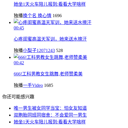
她坐1天火车陪儿报到:看看大学啥样
独播
换个名 换心情
1696
00:45
心疼闺蜜高温天军训，她来送水擦汗
独播
小梨子12071243
528
00:42
666!工科男教女生跳舞,老师赞柔美
独播
一手Video
1685
你还可能感兴趣
唯一男生被女同学当宝：怕女友知道
双胞胎同班同宿舍：不会爱同一男生
她坐1天火车陪儿报到:看看大学啥样