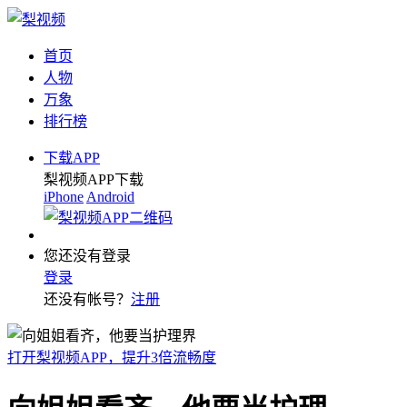
首页
人物
万象
排行榜
下载APP
梨视频APP下载
iPhone
Android
您还没有登录
登录
还没有帐号？
注册
打开梨视频APP，提升3倍流畅度