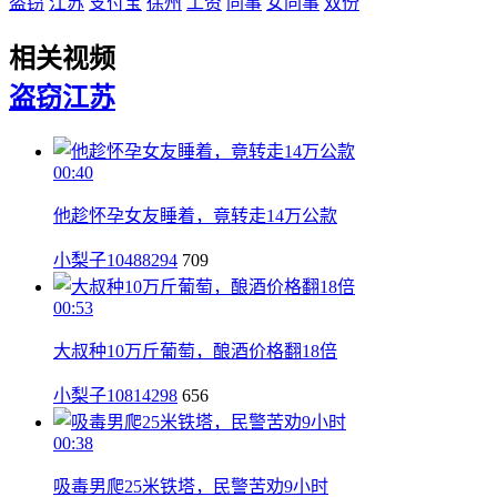
盗窃
江苏
支付宝
徐州
工资
同事
女同事
双份
相关视频
盗窃
江苏
00:40
他趁怀孕女友睡着，竟转走14万公款
小梨子10488294
709
00:53
大叔种10万斤葡萄，酿酒价格翻18倍
小梨子10814298
656
00:38
吸毒男爬25米铁塔，民警苦劝9小时