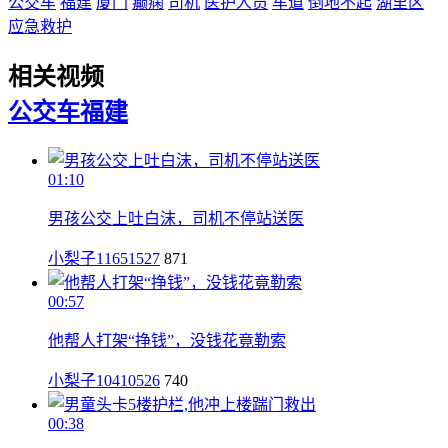
公交车
福建
厦门
癫痫
司机
医护人员
车道
倒地不起
湖里区
应急救护
相关视频
公交车
福建
01:10
男孩公交上吐白沫，司机不停站送医
小梨子11651527
871
00:57
他帮人打架“挣钱”，没钱花竟勒索
小梨子10410526
740
00:38