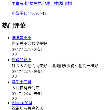
男童头卡5楼护栏,他冲上楼踹门救出
小梨子10446086
741
热门评论
圆圆是圈圈
世间总不会缺少美好
09-17 12:25 · 未知
0
0
摩羯的花火
社会因为他们而美好，那我们要变得和他们一样好
09-17 12:25 · 未知
0
0
乌牛十三哥
人间自有真情在
09-17 12:24 · 未知
0
0
Almost-2014
祝福所有善良的人