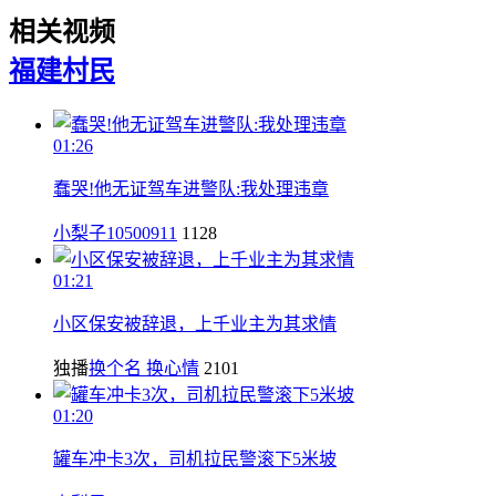
相关视频
福建
村民
01:26
蠢哭!他无证驾车进警队:我处理违章
小梨子10500911
1128
01:21
小区保安被辞退，上千业主为其求情
独播
换个名 换心情
2101
01:20
罐车冲卡3次，司机拉民警滚下5米坡