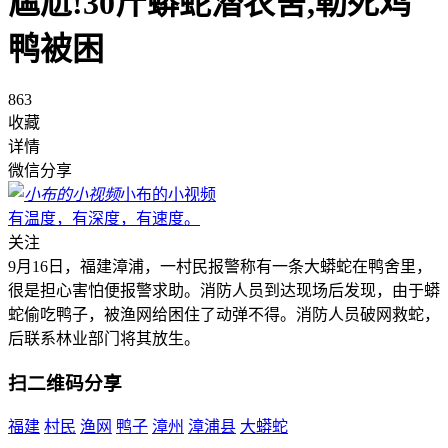
尴尬!30斤蟒蛇潜农舍,勒死鸡
鸭被困
863
收藏
详情
微信分享
小布的小视频
有温度，有深度，有速度。
关注
9月16日，福建漳浦，一村民报警称有一条大蟒蛇在鸭舍里，
很是担心害怕便报警求助。消防人员到达现场后发现，由于蟒
蛇偷吃鸭子，被渔网给困住了动弹不得。消防人员破网救蛇，
后联系林业部门将其放生。
扫二维码分享
福建
村民
渔网
鸭子
漳州
漳浦县
大蟒蛇