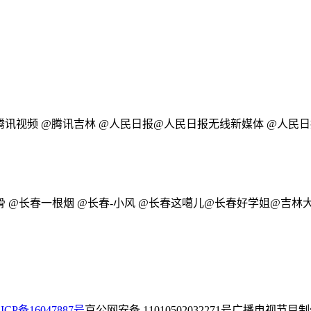
腾讯视频 @腾讯吉林 @人民日报@人民日报无线新媒体 @人民日
 @长春一根烟 @长春-小风 @长春这噶儿@长春好学姐@吉林大
ICP备16047887号
京公网安备 11010502032271号
广播电视节目制