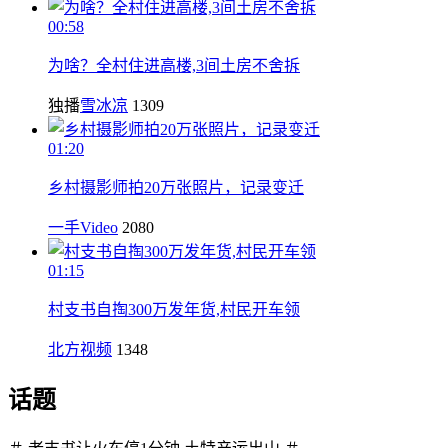
00:58
为啥？全村住进高楼,3间土房不舍拆
独播
雪冰凉
1309
01:20
乡村摄影师拍20万张照片，记录变迁
一手Video
2080
01:15
村支书自掏300万发年货,村民开车领
北方视频
1348
话题