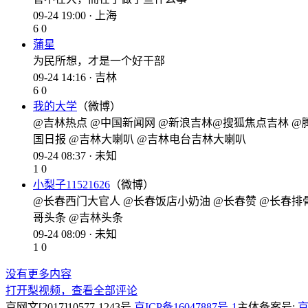
09-24 19:00 · 上海
6
0
蒲星
为民所想，才是一个好干部
09-24 14:16 · 吉林
6
0
我的大学
（微博）
@吉林热点 @中国新闻网 @新浪吉林@搜狐焦点吉林 @
国日报 @吉林大喇叭 @吉林电台吉林大喇叭
09-24 08:37 · 未知
1
0
小梨子11521626
（微博）
@长春西门大官人 @长春饭店小奶油 @长春赞 @长春排骨
哥头条 @吉林头条
09-24 08:09 · 未知
1
0
没有更多内容
打开梨视频，查看全部评论
京网文[2017]10577-1243号
京ICP备16047887号-1
主体备案号:
京