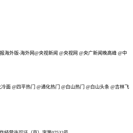
报海外版-海外网@央视新闻 @央视网 @央广新闻晚高峰 @中
冷面 @四平热门 @通化热门 @白山热门 @白山头条 @吉林飞
作经营许可证（京）字第07532号