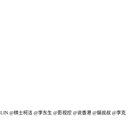
KYLIN @棋士柯洁 @李东生 @影视控 @说香港 @娱叔叔 @李克