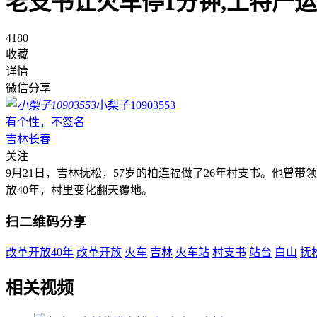
老支书让火车停1分钟,土特产
4180
收藏
详情
微信分享
小梨子10903553
有个性，不签名
吉林长春
关注
9月21日，吉林抚松，57岁的柏连福做了26年村支书。他
放40年，村里变化翻天覆地。
扫二维码分享
改革开放40年
改革开放
火车
吉林
火车站
村支书
站台
白山
抚
相关视频