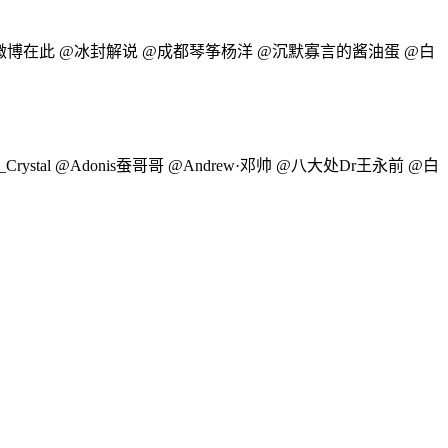
开的微博在此 @冰封解说 @成都琴筝杨洋 @沉默寡言的酱油蛋 @白
rystal @Adonis蚕哥哥 @Andrew·邓帅 @八大处Dr王永前 @白