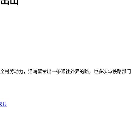
运出山
曾带领全村劳动力，沿峭壁凿出一条通往外界的路，也多次与铁路
松县