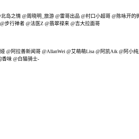
isa @北岛之情 @周晓明_旅游 @雷哥出品 @村口小超哥 @陈咏
 @步行禅者 @法医Z @翡翠禄来 @吉大拉面哥
 @阿拉善新闻哥 @AllanWei @艾萌萌Lisa @阿凯Aik @阿小纯_C
的香味 @白猫骑士-