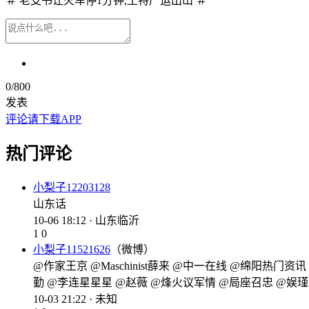
＃ 老支书让火车停1分钟,土特产运出山 ＃
0
/800
发表
评论请下载APP
热门评论
小梨子12203128
山东话
10-06 18:12 · 山东临沂
1
0
小梨子11521626
（微博）
@作家王京 @Maschinist薛来 @中一在线 @绵阳热门
勤 @李连星星星 @赵薇 @烽火议军情 @局座召忠 @娱瑾爷
10-03 21:22 · 未知