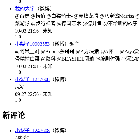
1
0
我的大学
（微博）
@否是 @槽值 @白猫骑士- @赤峰龙腾 @八宝酱Marr
菜游泳 @步行禅者 @德国艺术 @德井鱼 @不给听的故事
10-03 21:16 · 未知
1
0
小梨子10903553
（微博）
题主
@阿呆__刘 @Adonis蚕哥哥 @A方块猪 @A怀山 @Aiya爱娅
骨精挖白菜 @爆料 @BEASHEL闭瑜 @编剧付强 @沉淀
10-03 21:01 · 未知
1
0
小梨子11247608
（微博）
[心]
09-27 22:56 · 未知
1
0
新评论
小梨子11247608
（微博）
[拳头]