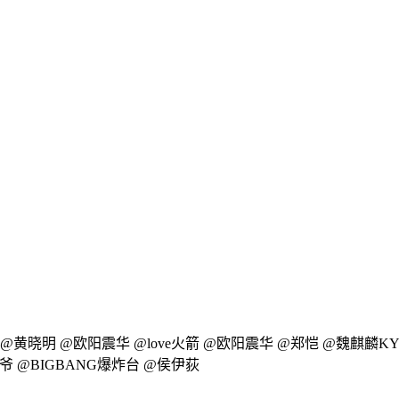
资讯 @黄晓明 @欧阳震华 @love火箭 @欧阳震华 @郑恺 @魏麒麟
 @BIGBANG爆炸台 @侯伊荻