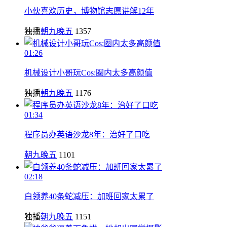
小伙喜欢历史，博物馆志愿讲解12年
独播
朝九晚五
1357
01:26
机械设计小哥玩Cos:圈内太多高颜值
独播
朝九晚五
1176
01:34
程序员办英语沙龙8年：治好了口吃
朝九晚五
1101
02:18
白领养40条蛇减压：加班回家太累了
独播
朝九晚五
1151