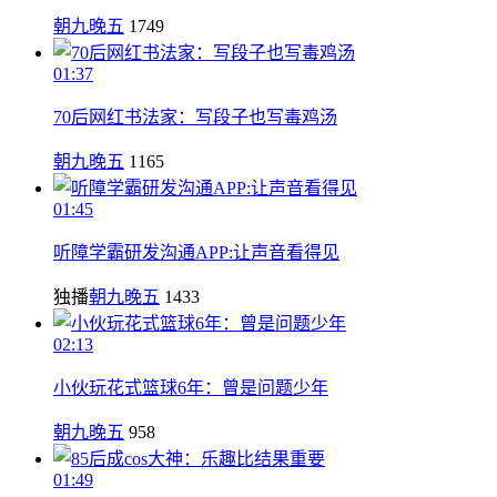
朝九晚五
1749
01:37
70后网红书法家：写段子也写毒鸡汤
朝九晚五
1165
01:45
听障学霸研发沟通APP:让声音看得见
独播
朝九晚五
1433
02:13
小伙玩花式篮球6年：曾是问题少年
朝九晚五
958
01:49