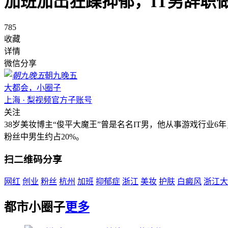
加班加出狂躁抑郁，IT男辞职
785
收藏
详情
微信分享
朝九晚五
大都会，小圈子
上海 · 梨视频官方子账号
关注
38岁美妆博主“俊平大魔王”曾是名名IT男，他从事游戏行业
粉丝中男生约占20%。
扫二维码分享
网红
创业
粉丝
杭州
加班
抑郁症
浙江
美妆
护肤
白癜风
浙江大
都市小圈子
更多