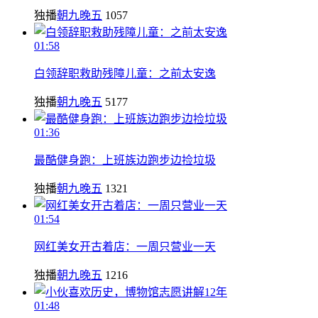
独播
朝九晚五
1057
01:58
白领辞职救助残障儿童：之前太安逸
独播
朝九晚五
5177
01:36
最酷健身跑：上班族边跑步边捡垃圾
独播
朝九晚五
1321
01:54
网红美女开古着店：一周只营业一天
独播
朝九晚五
1216
01:48