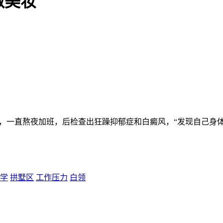
做美妆
6年，一直熬夜加班，后检查出狂躁抑郁症和白癜风，“发现自己身
学
拱墅区
工作压力
白领