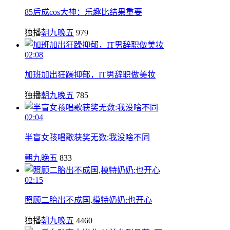
85后成cos大神：乐趣比结果重要
独播
朝九晚五
979
02:08
加班加出狂躁抑郁，IT男辞职做美妆
独播
朝九晚五
785
02:04
半盲女孩唱歌获奖无数:我没啥不同
朝九晚五
833
02:15
照顾二胎出不成国,模特奶奶:也开心
独播
朝九晚五
4460