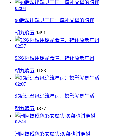
02:04
90后淘出玩具王国：填补父母的陪伴
朝九晚五
1491
02:37
52岁阿姨用废品造景，神还原老广州
朝九晚五
1183
02:07
95后追台风追流星雨：摄影就是生活
朝九晚五
1837
02:44
潮阿姨成色彩女魔头:买菜也讲穿搭