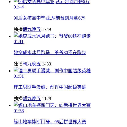
01:44
90后女孩高中毕业,从前台到月薪6万
独播
朝九晚五
1749
01:11
她穿成水冰月跑马：爷爷80还在跑步
独播
朝九晚五
1439
01:51
理工男联手漫威，创作中国超级英雄
独播
朝九晚五
1129
01:58
练山地车摔断门牙，95后拼世界大赛