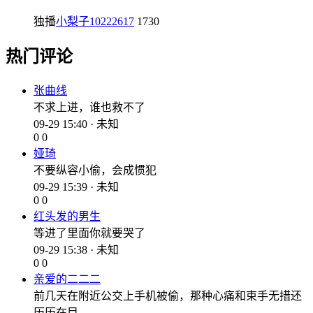
独播
小梨子10222617
1730
热门评论
张曲线
不求上进，谁也救不了
09-29 15:40 · 未知
0
0
娅琦
不要纵容小偷，会成惯犯
09-29 15:39 · 未知
0
0
红头发的男生
等进了里面你就要哭了
09-29 15:38 · 未知
0
0
亲爱的二二二
前几天在附近公交上手机被偷，那种心痛和束手无措还
历历在目