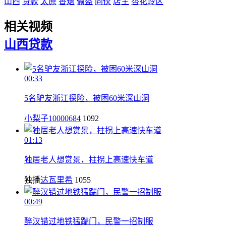
山西
贷款
太原
香烟
偷盗
同伙
店主
杏花岭区
相关视频
山西
贷款
00:33
5名驴友浙江探险，被困60米深山洞
小梨子10000684
1092
01:13
独居老人想赏景，拄拐上高速快车道
独播
达瓦里希
1055
00:49
醉汉错过地铁猛踹门，民警一招制服