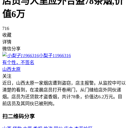
店员与人里应外合盗78条烟,价
值6万
716
收藏
详情
微信分享
小梨子11966316
有个性，不签名
山西太原
关注
近日，山西太原一家烟店遭到盗窃，店主报警。从监控中可以
清楚的看到，在凌晨店员打开卷闸门，从门缝给店外同伙递
烟。店员为还贷款才盗香烟，共计78条，价值达6.2万元。目
前店员及其同伙已被刑拘。
扫二维码分享