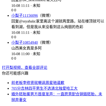
10-08 11:11 · 未知
0
0
小梨子11156096
（微博）
回复@ssyahala:家里离这个湖就两里路，站在楼顶就可以
看到湖，但是我从来没看到这么绚丽的色彩
10-08 11:11 · 未知
0
0
小梨子10854940
（微博）
山西美女真是多阿
10-08 11:00 · 未知
0
0
打开梨视频，查看全部评论
你还可能感兴趣
前老板李修贤就嘲讽周星驰道歉
705分吉林四平男生不选清北独爱哈工大
婚外胚胎案男方首度发声：一直愿意配合销毁胚胎，未
抛弃妻女