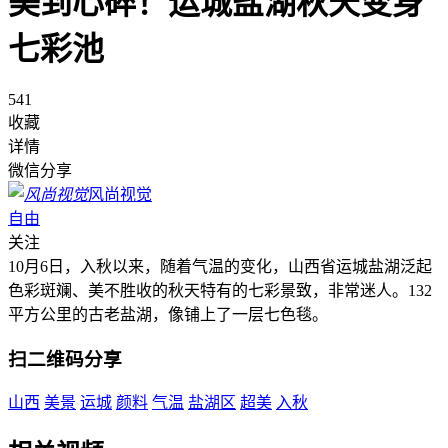
美到心碎！运城盐湖秋天变身
七彩池
541
收藏
详情
微信分享
风尚视觉
自由
关注
10月6日，入秋以来，随着气温的变化，山西省运城盐湖泛起
色彩斑斓、美不胜收的秋天特有的七彩景致，非常迷人。132
平方公里的古老盐湖，像铺上了一层七色毯。
扫二维码分享
山西
美景
运城
颜料
气温
盐湖区
超美
入秋