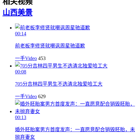
相关视频
山西
美景
00:14
前老板李修贤就嘲讽周星驰道歉
一手Video
453
00:08
705分吉林四平男生不选清北独爱哈工大
一手Video
629
00:13
婚外胚胎案男方首度发声：一直愿意配合销毁胚胎，未
抛弃妻女