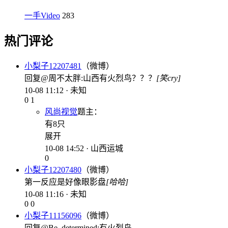
一手Video
283
热门评论
小梨子12207481
（微博）
回复@周不太胖:山西有火烈鸟？？？
[笑cry]
10-08 11:12 · 未知
0
1
风尚视觉
题主
：
有8只
展开
10-08 14:52 · 山西运城
0
小梨子12207480
（微博）
第一反应是好像眼影盘
[哈哈]
10-08 11:16 · 未知
0
0
小梨子11156096
（微博）
回复@Be_determined:有火烈鸟