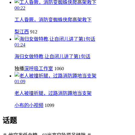
00:22
工人昏厥，消防变蜘蛛侠爬高架救下
梨江西
912
01:24
海归女做特教,让自闭儿讲了第1句话
独播
深呼吸工作室
1060
01:09
老人被撞折腿，过路消防蹲地当支架
小布的小视频
1099
话题