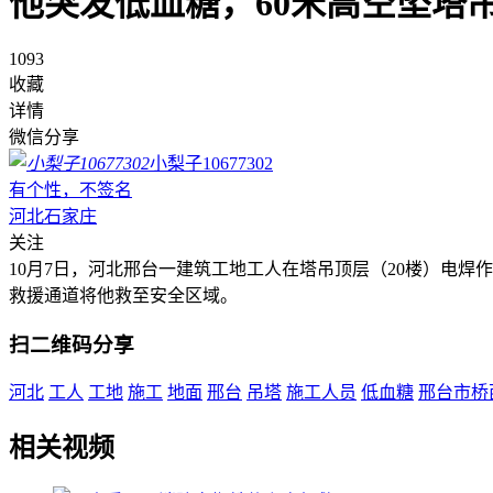
他突发低血糖，60米高空坠塔
1093
收藏
详情
微信分享
小梨子10677302
有个性，不签名
河北石家庄
关注
10月7日，河北邢台一建筑工地工人在塔吊顶层（20楼）电
救援通道将他救至安全区域。
扫二维码分享
河北
工人
工地
施工
地面
邢台
吊塔
施工人员
低血糖
邢台市桥
相关视频