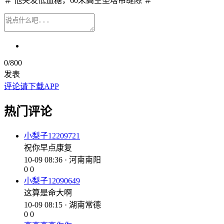
＃ 他突发低血糖，60米高空坠塔吊缝隙 ＃
0
/800
发表
评论请下载APP
热门评论
小梨子12209721
祝你早点康复
10-09 08:36 · 河南南阳
0
0
小梨子12090649
这算是命大啊
10-09 08:15 · 湖南常德
0
0