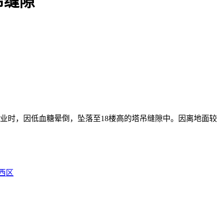
吊缝隙
焊作业时，因低血糖晕倒，坠落至18楼高的塔吊缝隙中。因离地
西区