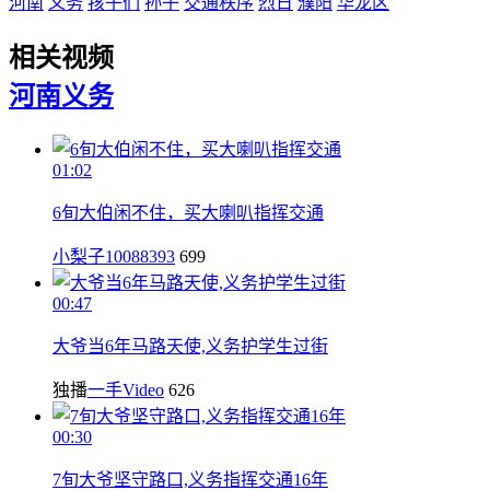
河南
义务
孩子们
孙子
交通秩序
烈日
濮阳
华龙区
相关视频
河南
义务
01:02
6旬大伯闲不住，买大喇叭指挥交通
小梨子10088393
699
00:47
大爷当6年马路天使,义务护学生过街
独播
一手Video
626
00:30
7旬大爷坚守路口,义务指挥交通16年