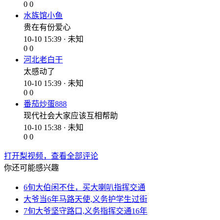
0
0
水族馆小鱼
贵在有份爱心
10-10 15:39 · 未知
0
0
河北老白干
太感动了
10-10 15:39 · 未知
0
0
番茄炒蛋888
现代社会大家应该互相帮助
10-10 15:38 · 未知
0
0
打开梨视频，查看全部评论
你还可能感兴趣
6旬大伯闲不住，买大喇叭指挥交通
大爷当6年马路天使,义务护学生过街
7旬大爷坚守路口,义务指挥交通16年