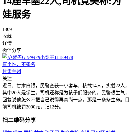
14座车塞22人,司机竟美称:为
娃服务
1309
收藏
详情
微信分享
小梨子11189478
有个性，不签名
甘肃兰州
关注
近日，甘肃白银，民警查获一小客车，核载14人，实载22人，
其中20人是学生。司机还称是为孩子们服务的，民警很生气，
回复说他怎么不把自己说得再高尚一点，那是一条条生命。目
前司机被罚2000元，记12分。
扫二维码分享