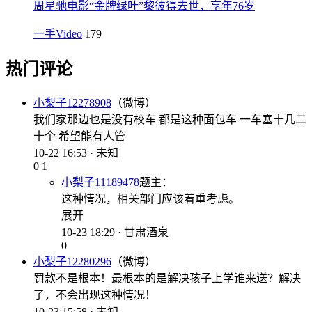
周星驰电影“金牌绿叶”黎彼得去世，享年76岁
一手Video
179
热门评论
小梨子12278908
（微博）
我们家那边也是没有校车 都是这种面包车 一车塞十几二
十个 希望能有人管
10-22 16:53 · 未知
0
1
小梨子11189478
题主
：
这种情况，相关部门应该着重考虑。
展开
10-23 18:29 · 甘肃酒泉
0
小梨子12280296
（微博）
罚款不是根本！最根本的是解决孩子上学谁来送？解决
了，不会出现这种情况！
10-23 15:58 · 未知