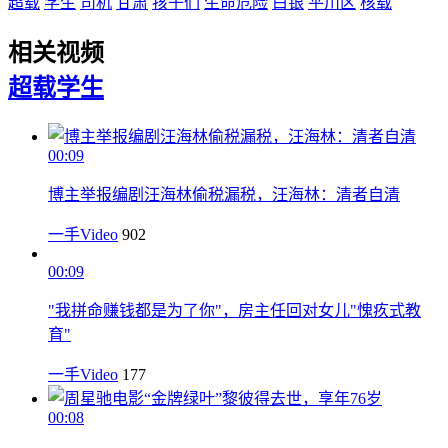
超载
学生
司机
甘肃
孩子们
生命危险
白银
平川区
核载
相关视频
超载
学生
00:09
博主举报编剧汪海林偷税漏税，汪海林：清者自清
一手Video
902
00:09
"我拼命赚钱都是为了你"，房主任回对女儿"愧疚式教
育"
一手Video
177
00:08