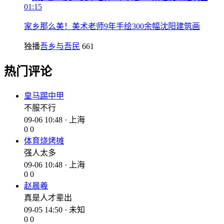
01:15
家乡那么美！美术老师9年手绘300余幅沈阳建筑画
独播
吾乡与吾民
661
热门评论
皇马踢中甲
不服不行
09-06 10:48 · 上海
0
0
体育烧烤摊
强人太多
09-06 10:48 · 上海
0
0
赵晨羲
真是人才辈出
09-05 14:50 · 未知
0
0