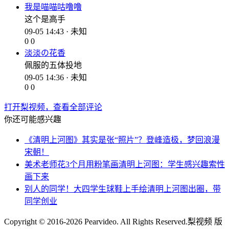
我是喵喵咕噜噜
这个是高手
09-05 14:43 · 未知
0
0
淡淡の花香
佩服的五体投地
09-05 14:36 · 未知
0
0
打开梨视频，查看全部评论
你还可能感兴趣
《清明上河图》其实是张“照片”？登峰造极，梦回浪漫
宋朝！
美术老师花3个月用粉笔画清明上河图：学生感兴趣索性
画下来
别人的同学！大四学生球鞋上手绘清明上河图出圈，带
同学创业
Copyright © 2016-2026 Pearvideo. All Rights Reserved.
梨视频 版