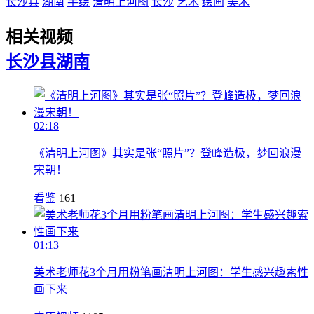
长沙县
湖南
手绘
清明上河图
长沙
艺术
绘画
美术
相关视频
长沙县
湖南
02:18
《清明上河图》其实是张“照片”？登峰造极，梦回浪漫
宋朝！
看鉴
161
01:13
美术老师花3个月用粉笔画清明上河图：学生感兴趣索性
画下来