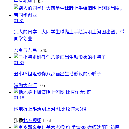
中原视频
1105
01:31
别人的同学！大四学生球鞋上手绘清明上河图出圈，带
同学创业
吾乡与吾民
1246
01:35
丑小鸭姐姐教你八步画出生动形象的小鸭子
漫咖大杂汇
105
01:18
他地板上雕清明上河图,比原作大5倍
独播
北方视频
1161