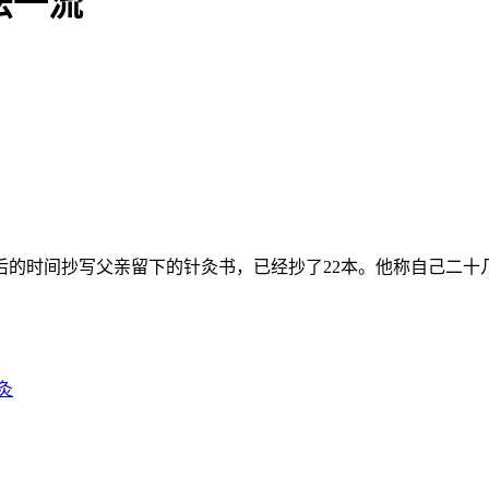
法一流
后的时间抄写父亲留下的针灸书，已经抄了22本。他称自己二十
灸