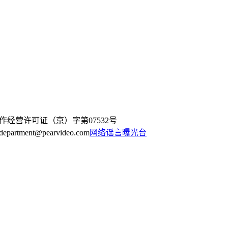
作经营许可证（京）字第07532号
artment@pearvideo.com
网络谣言曝光台