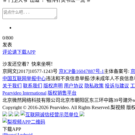
＃ 门卫大爷"出道"！祖传针灸书法一流 ＃
0
/800
发表
评论请下载APP
沙发还空着？快来坐啊！
京网文[2017]10577-1243号
京ICP备16047887号-1
主体备案号:
京
中国互联网举报中心
违法和不良信息举报/涉未成年人不良信息举报
关于我们
联系我们
版权声明
用户协议
隐私政策
投诉与建议
工
Pearvideo International
版权销售平台
北京微然网络科技有限公司
北京市朝阳区东三环中路39号建外soh
Copyright © 2016-2026 Pearvideo. All Rights Reserved.
梨视频 版
下载APP
iPhone
|
Android