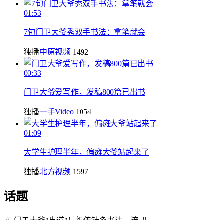
01:53
7旬门卫大爷秀双手书法：拿笔就会
独播
中原视频
1492
00:33
门卫大爷爱写作，发稿800篇已出书
独播
一手Video
1054
01:09
大学生护理半年，偏瘫大爷站起来了
独播
北方视频
1597
话题