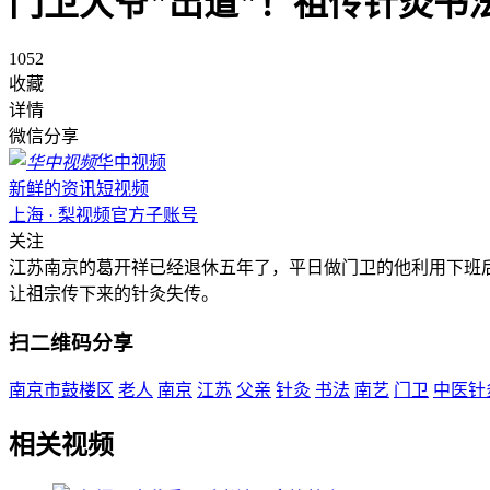
门卫大爷"出道"！祖传针灸书
1052
收藏
详情
微信分享
华中视频
新鲜的资讯短视频
上海 · 梨视频官方子账号
关注
江苏南京的葛开祥已经退休五年了，平日做门卫的他利用下班
让祖宗传下来的针灸失传。
扫二维码分享
南京市鼓楼区
老人
南京
江苏
父亲
针灸
书法
南艺
门卫
中医针
相关视频