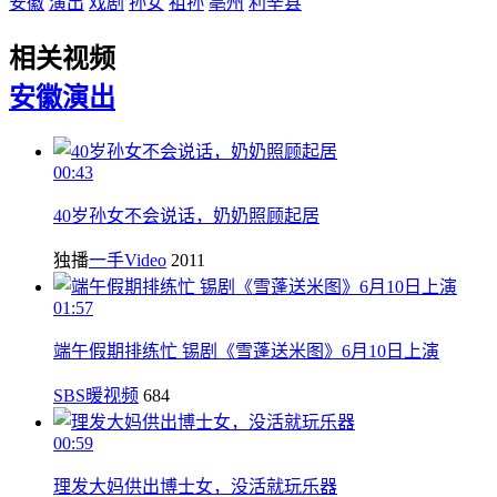
安徽
演出
戏剧
孙女
祖孙
亳州
利辛县
相关视频
安徽
演出
00:43
40岁孙女不会说话，奶奶照顾起居
独播
一手Video
2011
01:57
端午假期排练忙 锡剧《雪蓬送米图》6月10日上演
SBS暖视频
684
00:59
理发大妈供出博士女，没活就玩乐器