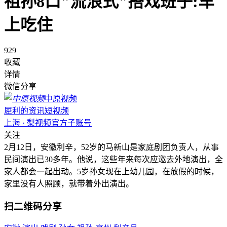
祖孙8口"流浪式"搭戏班子:车
上吃住
929
收藏
详情
微信分享
中原视频
犀利的资讯短视频
上海 · 梨视频官方子账号
关注
2月12日，安徽利辛，52岁的马新山是家庭剧团负责人，从事
民间演出已30多年。他说，这些年来每次应邀去外地演出，全
家人都会一起出动。5岁孙女现在上幼儿园，在放假的时候，
家里没有人照顾，就带着外出演出。
扫二维码分享