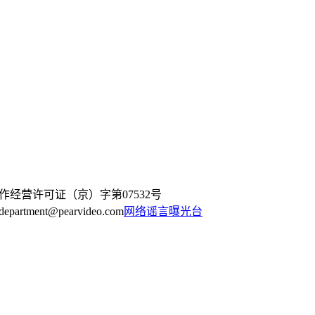
作经营许可证（京）字第07532号
artment@pearvideo.com
网络谣言曝光台