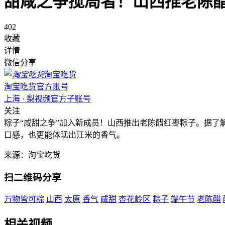
甜咸之争搅局者！山西推老陈
402
收藏
详情
微信分享
淘宝吃货
淘宝吃货官方账号
上海 · 梨视频官方子账号
关注
粽子“咸甜之争”加入新成员！山西推出老陈醋红枣粽子。据了
口感，也更能体现出江米的香气。
来源：淘宝吃货
扫二维码分享
万物皆可粽
山西
太原
香气
咸甜
杏花岭区
粽子
端午节
老陈醋
相关视频