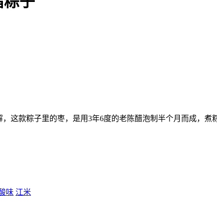
醋粽子
解，这款粽子里的枣，是用3年6度的老陈醋泡制半个月而成，煮
酸味
江米