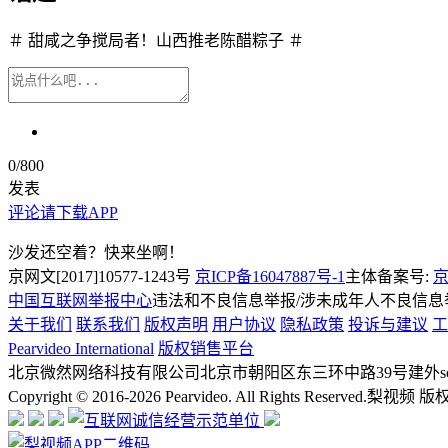
＃ 甜咸之争搅局者！山西推老陈醋粽子 ＃
0
/800
发表
评论请下载APP
沙发还空着？快来坐啊！
京网文[2017]10577-1243号
京ICP备16047887号-1
主体备案号:
京
中国互联网举报中心
违法和不良信息举报/涉未成年人不良信息举报
关于我们
联系我们
版权声明
用户协议
隐私政策
投诉与建议
工
Pearvideo International
版权销售平台
北京微然网络科技有限公司
北京市朝阳区东三环中路39号建外soh
Copyright © 2016-2026 Pearvideo. All Rights Reserved.
梨视频 版