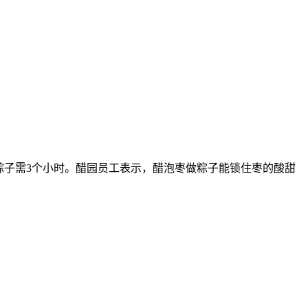
粽子需3个小时。醋园员工表示，醋泡枣做粽子能锁住枣的酸甜