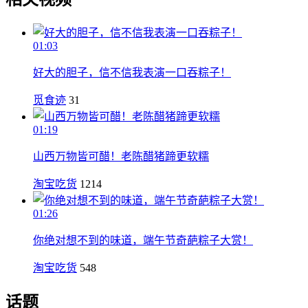
01:03
好大的胆子，信不信我表演一口吞粽子！
觅食迹
31
01:19
山西万物皆可醋！老陈醋猪蹄更软糯
淘宝吃货
1214
01:26
你绝对想不到的味道，端午节奇葩粽子大赏！
淘宝吃货
548
话题