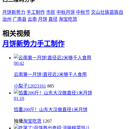
月饼新势力
手工制作
市民
中秋月饼
中秋节
文山壮族苗族自
治州
广南县
云南
月饼
直径
淘宝吃货
相关视频
月饼新势力
手工制作
00:42
云南第一月饼!直径近2米够千人食用
小梨子12023161
885
01:10
馅重200斤！山东大汉做直径1米月饼
独播
淘宝吃货
1207