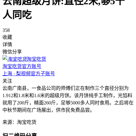
云南超级月饼:直径2米,够5千
人同吃
358
收藏
详情
微信分享
淘宝吃货
淘宝吃货官方账号
上海 · 梨视频官方子账号
关注
云南广南县，一食品公司的师傅们正在制作三个直径分别为
1.912和1.8米和1.6米的超级月饼。该月饼纯手工制作，光馅料
就用了200斤，精面260斤，足够5000多人同时食用。之后将在
中秋节期间在广场展出，供市民免费品尝。
来源：淘宝吃货
扫二维码分享