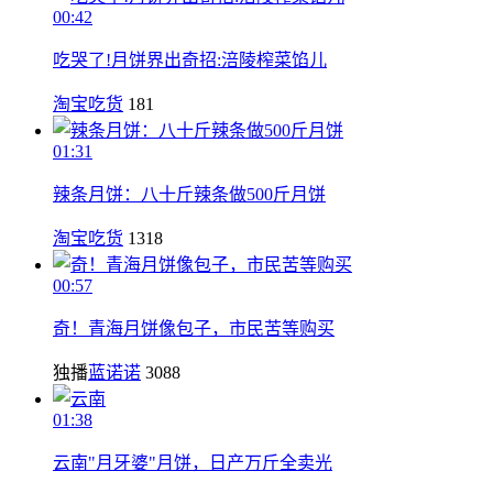
00:42
吃哭了!月饼界出奇招:涪陵榨菜馅儿
淘宝吃货
181
01:31
辣条月饼：八十斤辣条做500斤月饼
淘宝吃货
1318
00:57
奇！青海月饼像包子，市民苦等购买
独播
蓝诺诺
3088
01:38
云南"月牙婆"月饼，日产万斤全卖光