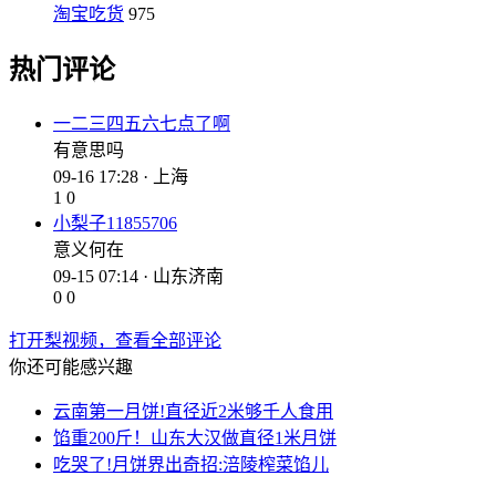
淘宝吃货
975
热门评论
一二三四五六七点了啊
有意思吗
09-16 17:28 · 上海
1
0
小梨子11855706
意义何在
09-15 07:14 · 山东济南
0
0
打开梨视频，查看全部评论
你还可能感兴趣
云南第一月饼!直径近2米够千人食用
馅重200斤！山东大汉做直径1米月饼
吃哭了!月饼界出奇招:涪陵榨菜馅儿