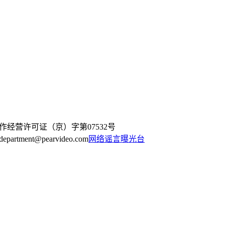
作经营许可证（京）字第07532号
artment@pearvideo.com
网络谣言曝光台