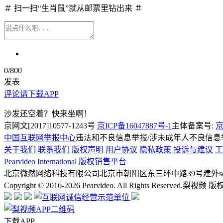
＃ 扫一扫“生肖鼠”就从邮票里钻出来 ＃
0
/800
发表
评论请下载APP
沙发还空着？快来坐啊！
京网文[2017]10577-1243号
京ICP备16047887号-1
主体备案号:
京
中国互联网举报中心
违法和不良信息举报/涉未成年人不良信息举报
关于我们
联系我们
版权声明
用户协议
隐私政策
投诉与建议
工
Pearvideo International
版权销售平台
北京微然网络科技有限公司
北京市朝阳区东三环中路39号建外soh
Copyright © 2016-2026 Pearvideo. All Rights Reserved.
梨视频 版
下载APP