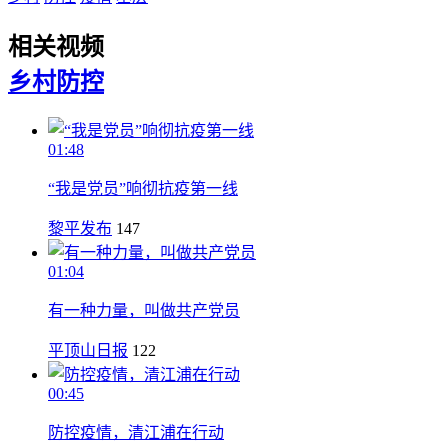
相关视频
乡村
防控
01:48
“我是党员”响彻抗疫第一线
黎平发布
147
01:04
有一种力量，叫做共产党员
平顶山日报
122
00:45
防控疫情，清江浦在行动