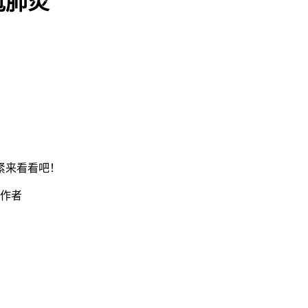
冠肺炎
紧来看看吧！
原作者