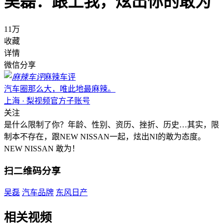
吴磊：跟上我，炫出你的敢为
11万
收藏
详情
微信分享
麻辣车评
汽车圈那么大，唯此地最麻辣。
上海 · 梨视频官方子账号
关注
是什么限制了你？年龄、性别、资历、挫折、历史…其实，限
制本不存在，跟NEW NISSAN一起，炫出NI的敢为态度。
NEW NISSAN 敢为！
扫二维码分享
吴磊
汽车品牌
东风日产
相关视频