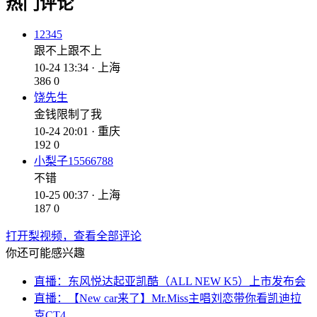
热门评论
12345
跟不上跟不上
10-24 13:34 · 上海
386
0
饶先生
金钱限制了我
10-24 20:01 · 重庆
192
0
小梨子15566788
不错
10-25 00:37 · 上海
187
0
打开梨视频，查看全部评论
你还可能感兴趣
直播：东风悦达起亚凯酷（ALL NEW K5）上市发布会
直播：【New car来了】Mr.Miss主唱刘恋带你看凯迪拉
克CT4