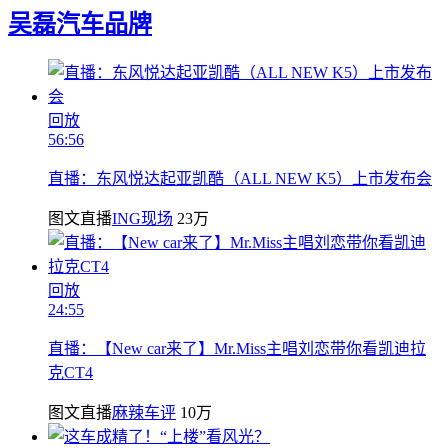
吴磊
汽车品牌
回放
56:56
直播：东风悦达起亚凯酷（ALL NEW K5）上市发布会
图文直播
ING现场
23万
回放
24:55
直播：【New car来了】Mr.Miss主唱刘恋带你看凯迪拉
克CT4
图文直播
麻辣车评
10万