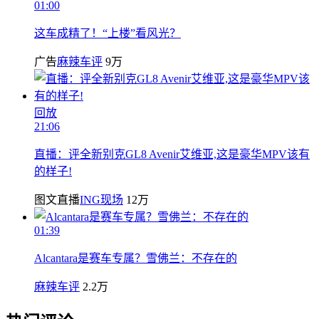
01:00
这车成精了！“上楼”看风光？
广告
麻辣车评
9万
回放
21:06
直播：评全新别克GL8 Avenir艾维亚,这是豪华MPV该有
的样子!
图文直播
ING现场
12万
01:39
Alcantara是赛车专属？雪佛兰：不存在的
麻辣车评
2.2万