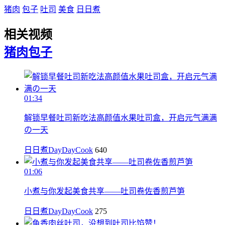
猪肉
包子
吐司
美食
日日煮
相关视频
猪肉
包子
01:34
解锁早餐吐司新吃法高颜值水果吐司盒，开启元气满满
の一天
日日煮DayDayCook
640
01:06
小煮与你发起美食共享——吐司卷佐香煎芦笋
日日煮DayDayCook
275