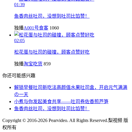
01:39
鱼香肉丝吐司，没想到吐司比馅赞！
独播
A001号食客
1060
02:05
松花蛋与吐司的碰撞，顾客点赞好吃
独播
淘宝吃货
859
你还可能感兴趣
解锁早餐吐司新吃法高颜值水果吐司盒，开启元气满满
の一天
小煮与你发起美食共享——吐司卷佐香煎芦笋
鱼香肉丝吐司，没想到吐司比馅赞！
Copyright © 2016-2026 Pearvideo. All Rights Reserved.
梨视频 版
权所有