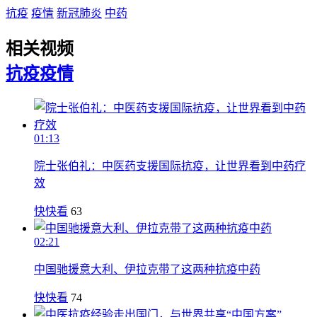
抗疫
疫情
新冠肺炎
中药
相关视频
抗疫
疫情
01:13
院士张伯礼：中医药支援国际抗疫，让世界看到中药疗
效
快快看
63
02:21
中国驰援意大利、伊拉克带了这两种抗疫中药
快快看
74