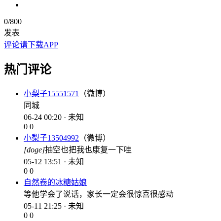
0
/800
发表
评论请下载APP
热门评论
小梨子15551571
（微博）
同城
06-24 00:20 · 未知
0
0
小梨子13504992
（微博）
[doge]
抽空也把我也康复一下哇
05-12 13:51 · 未知
0
0
自然卷的冰糖姑娘
等他学会了说话，家长一定会很惊喜很感动
05-11 21:25 · 未知
0
0