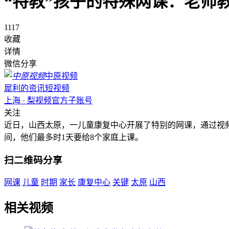
“特教”孩子的特殊网课：老师
1117
收藏
详情
微信分享
中原视频
犀利的资讯短视频
上海 · 梨视频官方子账号
关注
近日，山西太原，一儿童康复中心开展了特别的网课，通过视
间，他们最多时1天要给8个家庭上课。
扫二维码分享
网课
儿童
时期
家长
康复中心
关键
太原
山西
相关视频