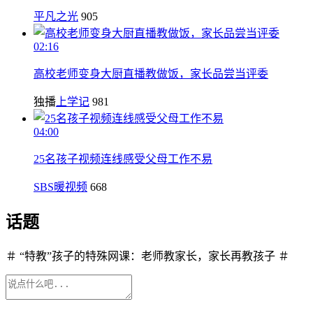
平凡之光
905
02:16
高校老师变身大厨直播教做饭，家长品尝当评委
独播
上学记
981
04:00
25名孩子视频连线感受父母工作不易
SBS暖视频
668
话题
＃ “特教”孩子的特殊网课：老师教家长，家长再教孩子 ＃