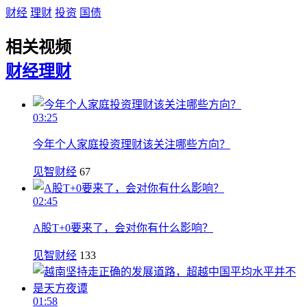
财经
理财
投资
国债
相关视频
财经
理财
03:25
今年个人家庭投资理财该关注哪些方向？
见智财经
67
02:45
A股T+0要来了，会对你有什么影响？
见智财经
133
01:58