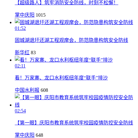
【超级路人】筑牢消防安全防线，时刻不松懈！
掌中庆阳
1015
01:52
固城湖退圩还湖工程观摩会，防范隐患构筑安全防线
新华红
83
02:11
看！万家寨、龙口水利枢纽年度“联手”排沙
中国水利报
608
02:54
【第一眼】庆阳市教育系统筑牢校园疫情防控安全防线
掌中庆阳
648