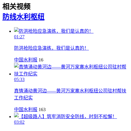
相关视频
防线
水利枢纽
01:27
防洪抢险应急演练，我们是认真的！
中国水利报
16
05:33
真情涌动黄河边——黄河万家寨水利枢纽公司驻村帮扶
工作纪实
中国水利报
163
03:02